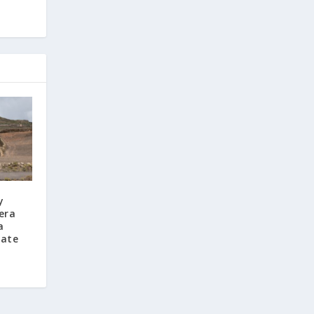
y
era
a
mate