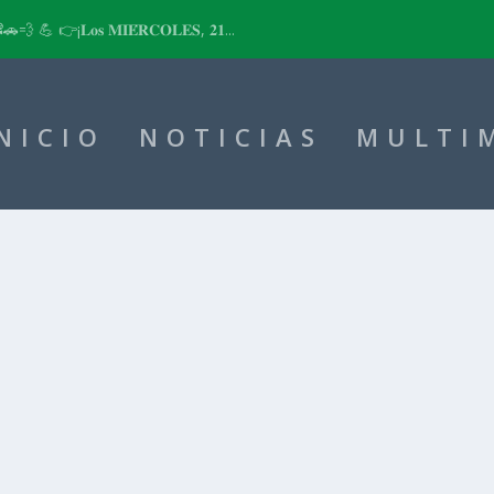
📽🚗💨 💪 👉¡𝐋𝐨𝐬 𝐌𝐈𝐄́𝐑𝐂𝐎𝐋𝐄𝐒, 𝟐𝟏...
NICIO
NOTICIAS
MULTI