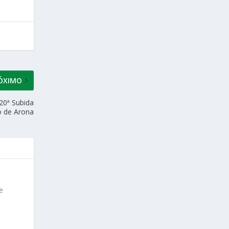
ÓXIMO
 20ª Subida
o de Arona
e