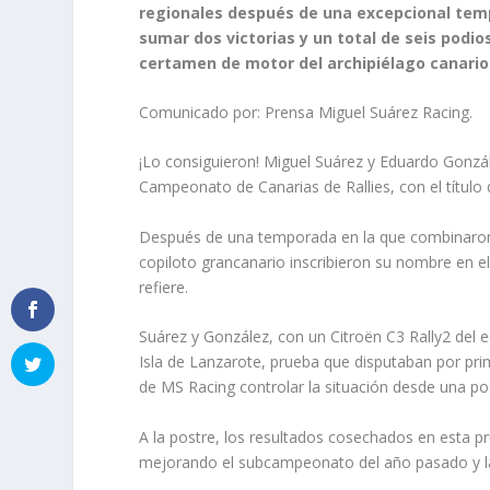
regionales después de una excepcional tem
sumar dos victorias y un total de seis podios
certamen de motor del archipiélago canario
Comunicado por: Prensa Miguel Suárez Racing.
¡Lo consiguieron! Miguel Suárez y Eduardo Gonzál
Campeonato de Canarias de Rallies, con el títul
Después de una temporada en la que combinaron v
copiloto grancanario inscribieron su nombre en e
refiere.
Suárez y González, con un Citroën C3 Rally2 del e
Isla de Lanzarote, prueba que disputaban por prim
de MS Racing controlar la situación desde una po
A la postre, los resultados cosechados en esta pru
mejorando el subcampeonato del año pasado y la