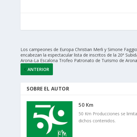
s
b
er
e
l
p
A
o
dI
ar
p
o
n
ti
p
k
r
Los campeones de Europa Christian Merli y Simone Faggio
encabezan la espectacular lista de inscritos de la 20ª Subid
Arona-La Escalona Trofeo Patronato de Turismo de Aron
ANTERIOR
SOBRE EL AUTOR
50 Km
50 Km Producciones se limita
dichos contenidos.