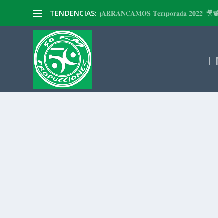
TENDENCIAS:
¡𝐀𝐑𝐑𝐀𝐍𝐂𝐀𝐌𝐎𝐒 𝐓𝐞𝐦𝐩𝐨𝐫𝐚𝐝𝐚 𝟐𝟎𝟐𝟐! 🎥
I