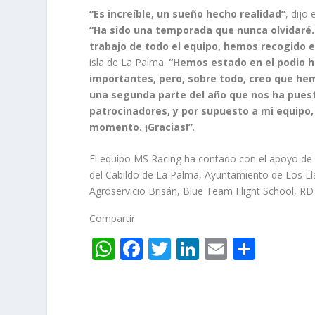
“Es increíble, un sueño hecho realidad”
, dijo
“Ha sido una temporada que nunca olvidaré. 
trabajo de todo el equipo, hemos recogido e
isla de La Palma.
“Hemos estado en el podio ha
importantes, pero, sobre todo, creo que h
una segunda parte del año que nos ha pues
patrocinadores, y por supuesto a mi equipo
momento. ¡Gracias!”
.
El equipo MS Racing ha contado con el apoyo de 
del Cabildo de La Palma, Ayuntamiento de Los Lla
Agroservicio Brisán, Blue Team Flight School, RD
Compartir
W
F
T
Li
E
C
h
ac
w
n
m
o
at
e
itt
k
ai
m