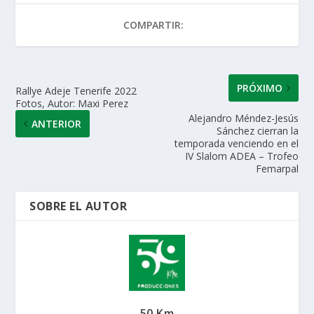
A
o
dI
ar
COMPARTIR:
p
o
n
ti
p
k
r
PRÓXIMO
Rallye Adeje Tenerife 2022
Fotos, Autor: Maxi Perez
Alejandro Méndez-Jesús
ANTERIOR
Sánchez cierran la
temporada venciendo en el
IV Slalom ADEA – Trofeo
Femarpal
SOBRE EL AUTOR
50 Km