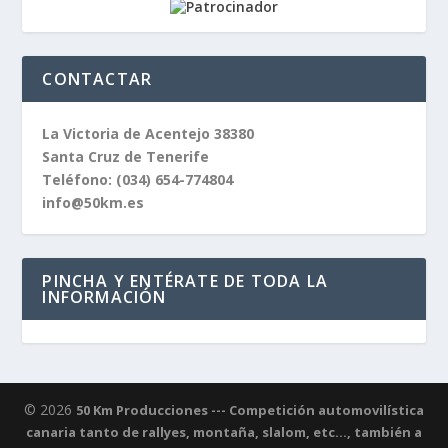
CONTACTAR
La Victoria de Acentejo 38380
Santa Cruz de Tenerife
Teléfono:
(034) 654-774804
info@50km.es
PINCHA Y ENTÉRATE DE TODA LA
INFORMACIÓN
© 2026
50 Km Producciones --- Competición automovilística
canaria tanto de rallyes, montaña, slalom, etc..., también a