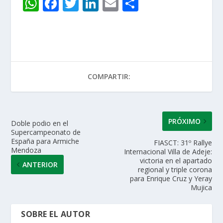
W
F
T
Li
E
C
h
ac
w
n
m
o
at
e
itt
k
ai
m
s
b
er
e
l
p
A
o
dI
ar
COMPARTIR:
p
o
n
ti
p
k
r
PRÓXIMO
Doble podio en el
Supercampeonato de
España para Armiche
FIASCT: 31º Rallye
Mendoza
Internacional Villa de Adeje:
victoria en el apartado
ANTERIOR
regional y triple corona
para Enrique Cruz y Yeray
Mujica
SOBRE EL AUTOR