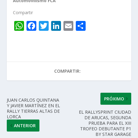
Automovilismo FCA
Compartir
W
F
T
Li
E
C
h
ac
w
n
m
o
at
e
itt
k
ai
m
s
b
er
e
l
p
A
o
dI
ar
COMPARTIR:
p
o
n
ti
p
k
r
PRÓXIMO
JUAN CARLOS QUINTANA
Y JAVIER MARTÍNEZ EN EL
RALLY TIERRAS ALTAS DE
EL RALLYSPRINT CIUDAD
LORCA
DE ARUCAS, SEGUNDA
PRUEBA PARA EL XIII
ANTERIOR
TROFEO DEBUTANTE P1
BY STAR GARAGE