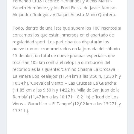
Fernando Cruz-Tecorice Hernández y Alexis Martín-
Yaneth Hernández, y los Ford Fiesta de Javier Afonso-
Alejandro Rodríguez y Raquel Acosta-Mario Quintero.
Todo, dentro de una lista que supera los 100 inscritos si
contamos los que están inmersos en el apartado de
regularidad sport. Los participantes disputarán los
nueve tramos cronometrados en la jornada del sábado
15 de abril, un total de nueve pruebas especiales que
totalizan 105 km contra el reloj. La distribución del
recorrido es la siguiente: ‘Camino Chasna La Orotava –
La Piñera Los Realejos’ (11,44 km a las 8:50 h, 12:30 h y
16:34 h), ‘Cueva del Viento – Las Crucitas La Guancha’
(11,85 km a las 9:50 h y 14:22 h), ‘Villa de San Juan de la
Rambla’ (11,47 km a las 10:17 h 18:21 h) e ‘Icod de Los
Vinos – Garachico – El Tanque’ (12,02 km a las 13:27 h y
17:31 h).