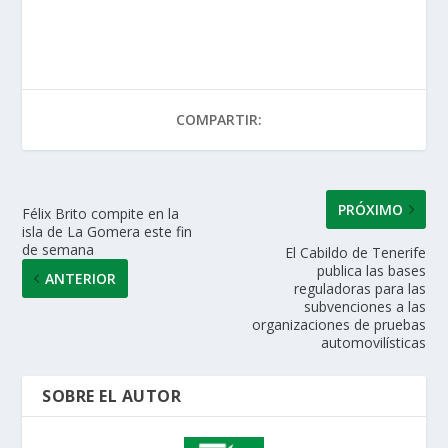
h
ac
w
n
m
o
at
e
itt
k
ai
m
s
b
er
e
l
p
A
o
dI
ar
COMPARTIR:
p
o
n
ti
p
k
r
PRÓXIMO
Félix Brito compite en la
isla de La Gomera este fin
de semana
El Cabildo de Tenerife
publica las bases
ANTERIOR
reguladoras para las
subvenciones a las
organizaciones de pruebas
automovilísticas
SOBRE EL AUTOR