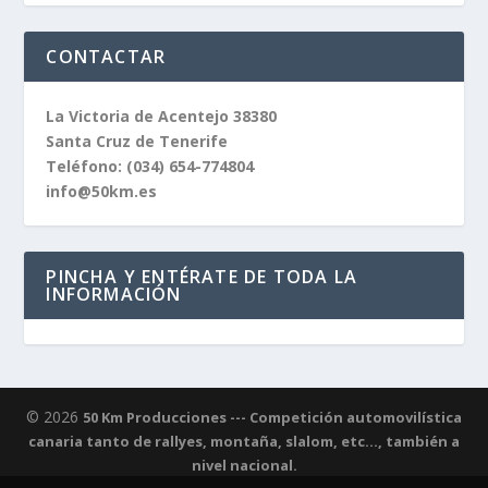
CONTACTAR
La Victoria de Acentejo 38380
Santa Cruz de Tenerife
Teléfono:
(034) 654-774804
info@50km.es
PINCHA Y ENTÉRATE DE TODA LA
INFORMACIÓN
© 2026
50 Km Producciones --- Competición automovilística
canaria tanto de rallyes, montaña, slalom, etc..., también a
nivel nacional.