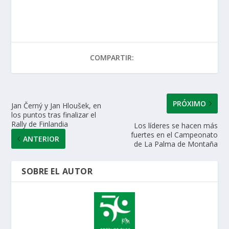
at
e
itt
k
ai
m
s
b
er
e
l
p
A
o
dI
ar
COMPARTIR:
p
o
n
ti
p
k
r
PRÓXIMO
Jan Černý y Jan Hloušek, en
los puntos tras finalizar el
Rally de Finlandia
Los líderes se hacen más
fuertes en el Campeonato
ANTERIOR
de La Palma de Montaña
SOBRE EL AUTOR