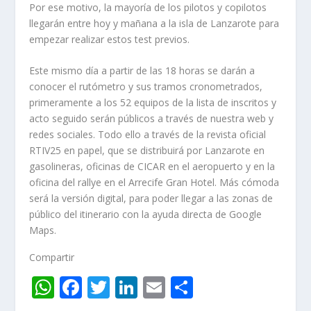
Por ese motivo, la mayoría de los pilotos y copilotos
llegarán entre hoy y mañana a la isla de Lanzarote para
empezar realizar estos test previos.
Este mismo día a partir de las 18 horas se darán a
conocer el rutómetro y sus tramos cronometrados,
primeramente a los 52 equipos de la lista de inscritos y
acto seguido serán públicos a través de nuestra web y
redes sociales. Todo ello a través de la revista oficial
RTIV25 en papel, que se distribuirá por Lanzarote en
gasolineras, oficinas de CICAR en el aeropuerto y en la
oficina del rallye en el Arrecife Gran Hotel. Más cómoda
será la versión digital, para poder llegar a las zonas de
público del itinerario con la ayuda directa de Google
Maps.
Compartir
W
F
T
Li
E
C
h
ac
w
n
m
o