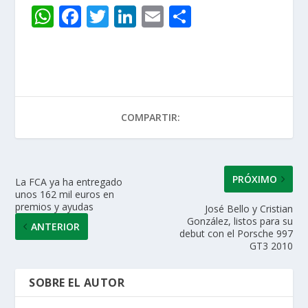
W
F
T
Li
E
C
h
ac
w
n
m
o
at
e
itt
k
ai
m
s
b
er
e
l
p
A
o
dI
ar
COMPARTIR:
p
o
n
ti
p
k
r
PRÓXIMO
La FCA ya ha entregado
unos 162 mil euros en
premios y ayudas
José Bello y Cristian
González, listos para su
ANTERIOR
debut con el Porsche 997
GT3 2010
SOBRE EL AUTOR