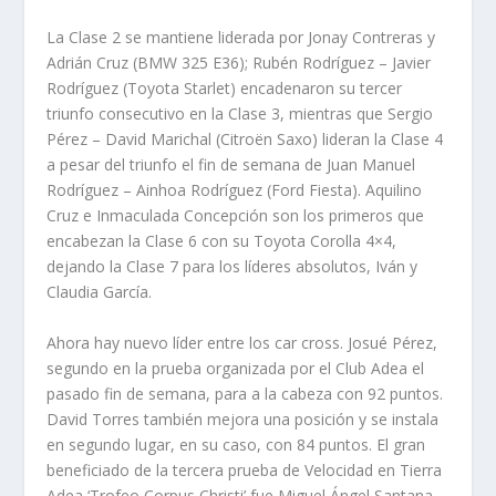
La Clase 2 se mantiene liderada por Jonay Contreras y
Adrián Cruz (BMW 325 E36); Rubén Rodríguez – Javier
Rodríguez (Toyota Starlet) encadenaron su tercer
triunfo consecutivo en la Clase 3, mientras que Sergio
Pérez – David Marichal (Citroën Saxo) lideran la Clase 4
a pesar del triunfo el fin de semana de Juan Manuel
Rodríguez – Ainhoa Rodríguez (Ford Fiesta). Aquilino
Cruz e Inmaculada Concepción son los primeros que
encabezan la Clase 6 con su Toyota Corolla 4×4,
dejando la Clase 7 para los líderes absolutos, Iván y
Claudia García.
Ahora hay nuevo líder entre los car cross. Josué Pérez,
segundo en la prueba organizada por el Club Adea el
pasado fin de semana, para a la cabeza con 92 puntos.
David Torres también mejora una posición y se instala
en segundo lugar, en su caso, con 84 puntos. El gran
beneficiado de la tercera prueba de Velocidad en Tierra
Adea ‘Trofeo Corpus Christi’ fue Miguel Ángel Santana,