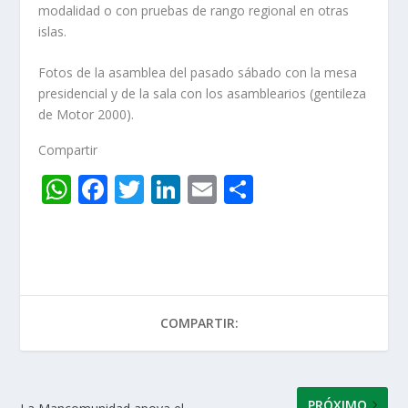
modalidad o con pruebas de rango regional en otras
islas.
Fotos de la asamblea del pasado sábado con la mesa
presidencial y de la sala con los asamblearios (gentileza
de Motor 2000).
Compartir
W
F
T
Li
E
C
h
ac
w
n
m
o
at
e
itt
k
ai
m
s
b
er
e
l
p
A
o
dI
ar
COMPARTIR:
p
o
n
ti
p
k
r
PRÓXIMO