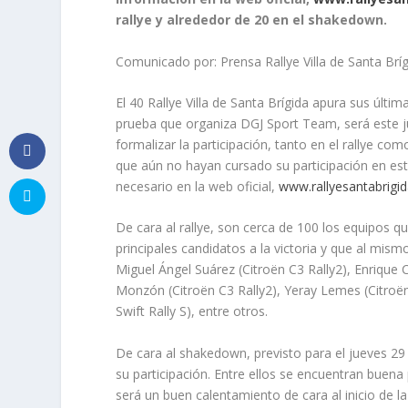
rallye y alrededor de 20 en el shakedown.
Comunicado por: Prensa Rallye Villa de Santa Bríg
El 40 Rallye Villa de Santa Brígida apura sus últim
prueba que organiza DGJ Sport Team, será este ju
formalizar la participación, tanto en el rallye 
que aún no hayan cursado su participación en es
necesario en la web oficial,
www.rallyesantabrigid
De cara al rallye, son cerca de 100 los equipos q
principales candidatos a la victoria y que al mi
Miguel Ángel Suárez (Citroën C3 Rally2), Enrique C
Monzón (Citroën C3 Rally2), Yeray Lemes (Citroë
Swift Rally S), entre otros.
De cara al shakedown, previsto para el jueves 2
su participación. Entre ellos se encuentran buena
será un buen calentamiento de cara al inicio de l