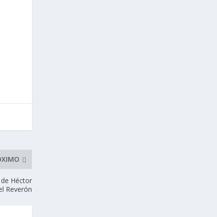
ÓXIMO
 de Héctor
el Reverón