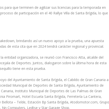
s para que terminen de agilizar sus licencias para la temporada en
roceso de participación en el 40 Rallye Villa de Santa Brígida, lo que
shakedown, brindando así un nuevo apoyo a la prueba, una apuesta
as de esta cita que en 2024 tendrá carácter regional y provincial.
a entidad organizadora, se reunió con Francisco Atta, alcalde del
cejala de Deportes. Juntos, dialogaron sobre la última hora de esta
sequillo tiene en esta prueba.
 apoyo del Ayuntamiento de Santa Brígida, el Cabildo de Gran Canaria a
 Sociedad Municipal de Deportes de Santa Brígida, Ayuntamiento de
 Canaria, Instituto Municipal de Deportes de Las Palmas de Gran
ia Piromart, Hotel Escuela Santa Brígida, Ferretería La Cantera,
 Bellota – Telde, Estación Bp Santa Brígida, Atodomotor.com, Grup
r, Nn Computers, Ledtse y Star Garage Shop.