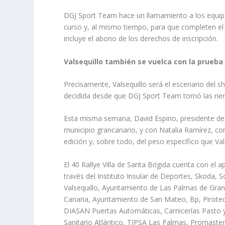
DGJ Sport Team hace un llamamiento a los equipo
curso y, al mismo tiempo, para que completen el p
incluye el abono de los derechos de inscripción.
Valsequillo también se vuelca con la prueba
Precisamente, Valsequillo será el escenario del 
decidida desde que DGJ Sport Team tomó las riend
Esta misma semana, David Espino, presidente de l
municipio grancanario, y con Natalia Ramírez, con
edición y, sobre todo, del peso específico que Val
El 40 Rallye Villa de Santa Brígida cuenta con el
través del Instituto Insular de Deportes, Skoda,
Valsequillo, Ayuntamiento de Las Palmas de Gran
Canaria, Ayuntamiento de San Mateo, Bp, Pirotecn
DIASAN Puertas Automáticas, Carnicerías Pasto y
Sanitario Atlántico, TIPSA Las Palmas, Promaste