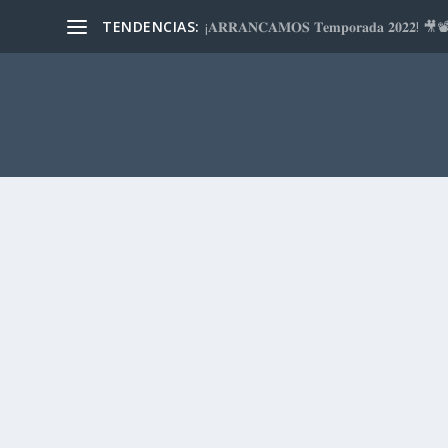
TENDENCIAS:
¡𝐀𝐑𝐑𝐀𝐍𝐂𝐀𝐌𝐎𝐒 𝐓𝐞𝐦𝐩𝐨𝐫𝐚𝐝𝐚 𝟐𝟎𝟐𝟐! 🎥