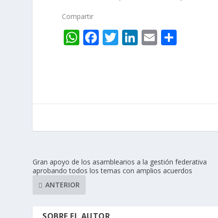
Compartir
W
F
T
Li
E
C
h
ac
w
n
m
o
at
e
itt
k
ai
m
s
b
er
e
l
p
A
o
dI
ar
p
o
n
ti
p
k
r
Gran apoyo de los asamblearios a la gestión federativa
aprobando todos los temas con amplios acuerdos
ANTERIOR
SOBRE EL AUTOR