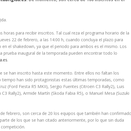
ida.
as horas para recibir inscritos. Tal cual reza el programa horario de la
eves 22 de febrero, a las 14:00 h, cuando concluya el plazo para
como en el shakedown, ya que el periodo para ambos es el mismo. Los
ta prueba inaugural de la temporada pueden encontrar todo lo
a.es
.
ue se han inscrito hasta este momento. Entre ellos no faltan los
smo tiempo han sido protagonistas estas últimas temporadas, como
ruz (Ford Fiesta R5 MKII), Sergio Fuentes (Citroën C3 Rally2), Luis
n C3 Rally2), Armide Martín (Skoda Fabia R5), o Manuel Mesa (Suzuki
9 de febrero, son cerca de 20 los equipos que también han confirmad
 parte de los que se han citado anteriormente, por lo que sin duda
a competición.