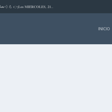
📽🚗💨 💪 👉¡𝐋𝐨𝐬 𝐌𝐈𝐄́𝐑𝐂𝐎𝐋𝐄𝐒, 𝟐𝟏...
INICIO