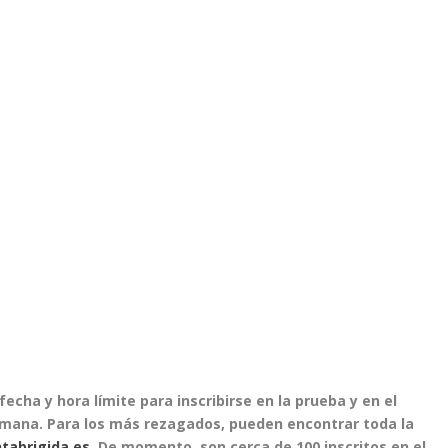
fecha y hora límite para inscribirse en la prueba y en el
mana. Para los más rezagados, pueden encontrar toda la
tabrigida.es
. De momento, son cerca de 100 inscritos en el