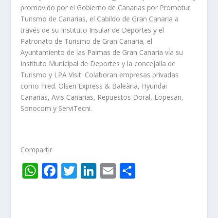
promovido por el Gobierno de Canarias por Promotur
Turismo de Canarias, el Cabildo de Gran Canaria a
través de su Instituto Insular de Deportes y el
Patronato de Turismo de Gran Canaria, el
Ayuntamiento de las Palmas de Gran Canaria vía su
Instituto Municipal de Deportes y la concejalía de
Turismo y LPA Visit. Colaboran empresas privadas
como Fred. Olsen Express & Baleària, Hyundai
Canarias, Avis Canarias, Repuestos Doral, Lopesan,
Sonocom y ServiTecni.
Compartir
W
F
T
Li
E
C
h
ac
w
n
m
o
at
e
itt
k
ai
m
s
b
er
e
l
p