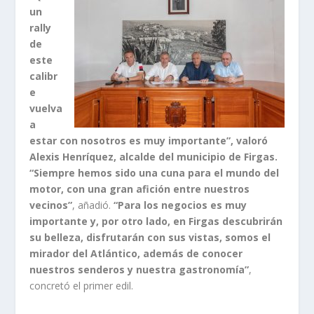
un
rally
de
este
calibr
e
vuelva
a
estar con nosotros es muy importante”, valoró
Alexis Henríquez, alcalde del municipio de Firgas.
“Siempre hemos sido una cuna para el mundo del
motor, con una gran afición entre nuestros
vecinos”
, añadió.
“Para los negocios es muy
importante y, por otro lado, en Firgas descubrirán
su belleza, disfrutarán con sus vistas, somos el
mirador del Atlántico, además de conocer
nuestros senderos y nuestra gastronomía”
,
concretó el primer edil.