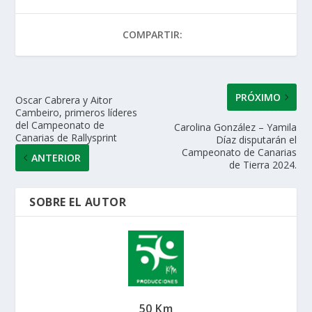
A
o
dI
ar
COMPARTIR:
p
o
n
ti
p
k
r
PRÓXIMO
Oscar Cabrera y Aitor
Cambeiro, primeros líderes
del Campeonato de
Carolina González – Yamila
Canarias de Rallysprint
Díaz disputarán el
Campeonato de Canarias
ANTERIOR
de Tierra 2024.
SOBRE EL AUTOR
50 Km