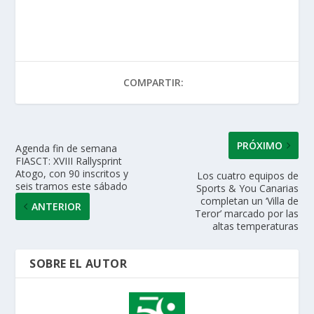
h
ac
w
n
m
o
at
e
itt
k
ai
m
s
b
er
e
l
p
A
o
dI
ar
COMPARTIR:
p
o
n
ti
p
k
r
PRÓXIMO
Agenda fin de semana
FIASCT: XVIII Rallysprint
Atogo, con 90 inscritos y
Los cuatro equipos de
seis tramos este sábado
Sports & You Canarias
completan un ‘Villa de
ANTERIOR
Teror’ marcado por las
altas temperaturas
SOBRE EL AUTOR