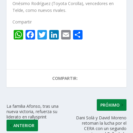
Onésimo Rodríguez (Toyota Corolla), vencedores en
Telde, como nuevos rivales.
Compartir
W
F
T
Li
E
C
h
ac
w
n
m
o
at
e
itt
k
ai
m
s
b
er
e
l
p
A
o
dI
ar
COMPARTIR:
p
o
n
ti
p
k
r
PRÓXIMO
La familia Afonso, tras una
nueva victoria, refuerza su
liderato en rallysprint
Dani Solà y David Moreno
retoman la lucha por el
ANTERIOR
CERA con un segundo