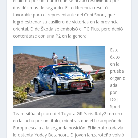
el último por un triunfo que se acabó resolviendo por
dos décimas de segundo. Esa diferencia resultó
favorable para el representante del Copi Sport, que
logró estrenar su casillero de victorias en la provincia
oriental. El de Škoda se embolsó el TC Plus, pero debió
contentarse con una P2 en la general.
Este
éxito
en la
prueba
organiz
ada
por
DGJ
Sport
Team sitúa al piloto del Toyota GR Yaris Rally2 tercero
en la lucha por un título, mientras que el bicampeón de
Europa escala a la segunda posición. El liderato todavía
lo ostenta Yoday Betancort. El joven lanzaroteño volvió