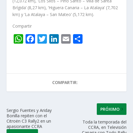
(12,072 km), ‘Los Silos – Pino Santo – Villa de Santa
Brígida’ (8,27 km), ‘Higuera Canaria – La Atalaya’ (7,702
km) y ‘La Atalaya – San Mateo’ (5,172 km).
Compartir
W
F
T
Li
E
C
h
ac
w
n
m
o
at
e
itt
k
ai
m
s
b
er
e
l
p
A
o
dI
ar
COMPARTIR:
p
o
n
ti
p
k
r
PRÓXIMO
Sergio Fuentes y Ariday
Bonilla repiten con el
Citroën C3 Rally2 en un
Toda la temporada del
apasionante CCRA
CCRA, en Televisión
Canaria con Todo Rally