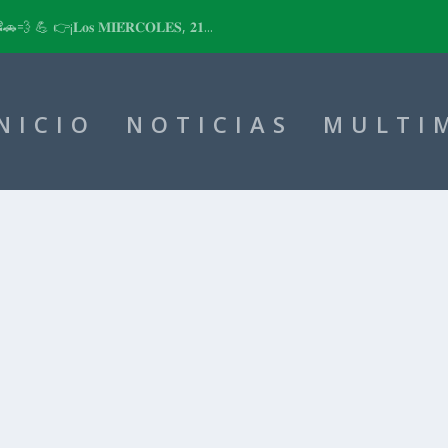
📽🚗💨 💪 👉¡𝐋𝐨𝐬 𝐌𝐈𝐄́𝐑𝐂𝐎𝐋𝐄𝐒, 𝟐𝟏...
NICIO
NOTICIAS
MULTI