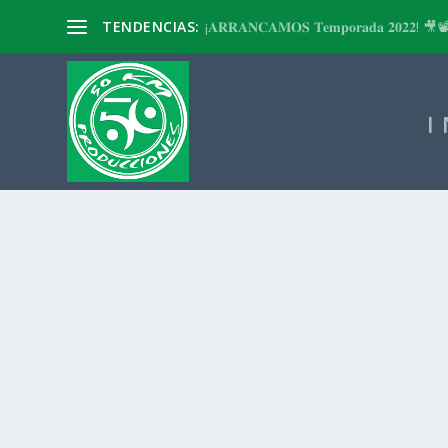
TENDENCIAS:
¡𝐀𝐑𝐑𝐀𝐍𝐂𝐀𝐌𝐎𝐒 𝐓𝐞𝐦𝐩𝐨𝐫𝐚𝐝𝐚 𝟐𝟎𝟐𝟐! 🎥
I