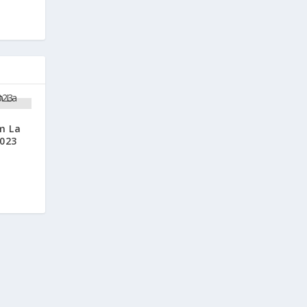
m La
2023