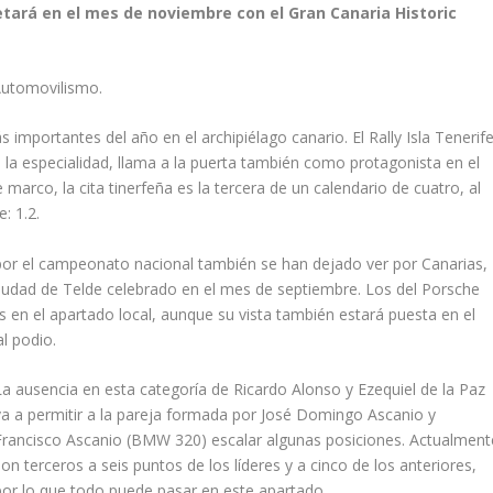
etará en el mes de noviembre con el
Gran Canaria Historic
Automovilismo.
 importantes del año en el archipiélago canario. El Rally Isla Tenerif
 la especialidad, llama a la puerta también como protagonista en el
marco, la cita tinerfeña es la tercera de un calendario de cuatro, al
: 1.2.
 por el campeonato nacional también se han dejado ver por Canarias,
y Ciudad de Telde celebrado en el mes de septiembre. Los del Porsche
s en el apartado local, aunque su vista también estará puesta en el
l podio.
La ausencia en esta categoría de Ricardo Alonso y Ezequiel de la Paz
va a permitir a la pareja formada por José Domingo Ascanio y
Francisco Ascanio (BMW 320) escalar algunas posiciones. Actualment
son terceros a seis puntos de los líderes y a cinco de los anteriores,
por lo que todo puede pasar en este apartado.