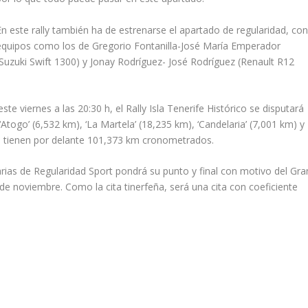
En este rally también ha de estrenarse el apartado de regularidad, co
equipos como los de Gregorio Fontanilla-José María Emperador
(Suzuki Swift 1300) y Jonay Rodríguez- José Rodríguez (Renault R12
te viernes a las 20:30 h, el Rally Isla Tenerife Histórico se disputará
‘Atogo’ (6,532 km), ‘La Martela’ (18,235 km), ‘Candelaria’ (7,001 km) y
tes tienen por delante 101,373 km cronometrados.
as de Regularidad Sport pondrá su punto y final con motivo del Gra
 de noviembre. Como la cita tinerfeña, será una cita con coeficiente