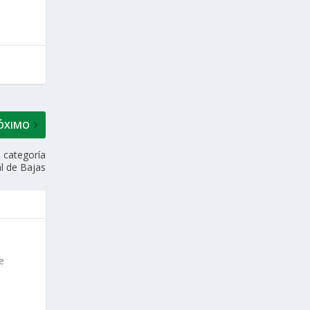
ÓXIMO
a categoría
l de Bajas
e