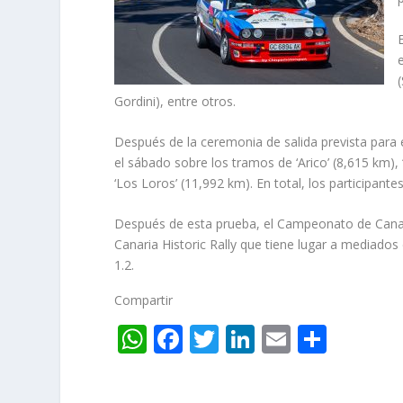
Gordini), entre otros.
Después de la ceremonia de salida prevista para es
el sábado sobre los tramos de ‘Arico’ (8,615 km), 
‘Los Loros’ (11,992 km). En total, los participan
Después de esta prueba, el Campeonato de Canari
Canaria Historic Rally que tiene lugar a mediados
1.2.
Compartir
W
F
T
Li
E
C
h
ac
w
n
m
o
at
e
itt
k
ai
m