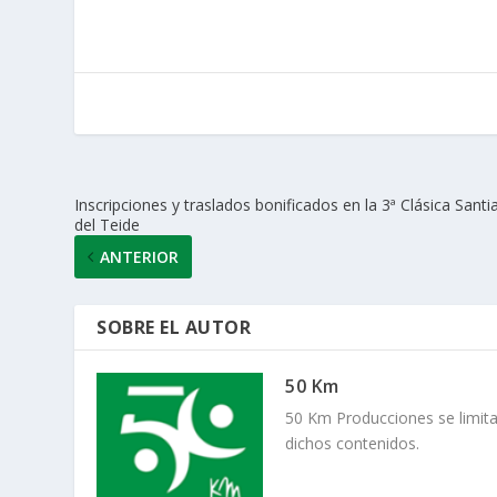
s
b
er
e
l
p
A
o
dI
ar
p
o
n
ti
p
k
r
Inscripciones y traslados bonificados en la 3ª Clásica Sant
del Teide
ANTERIOR
SOBRE EL AUTOR
50 Km
50 Km Producciones se limita
dichos contenidos.