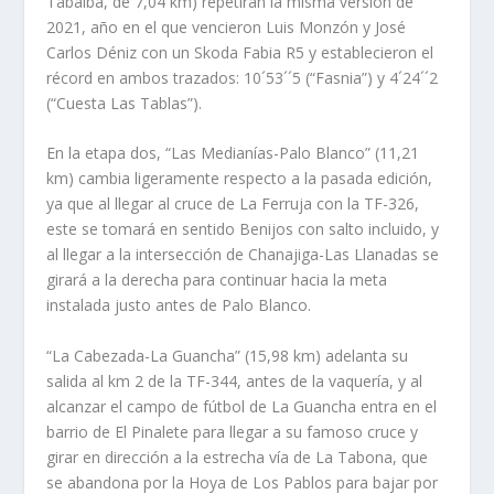
Tabaiba, de 7,04 km) repetirán la misma versión de
2021, año en el que vencieron Luis Monzón y José
Carlos Déniz con un Skoda Fabia R5 y establecieron el
récord en ambos trazados: 10´53´´5 (“Fasnia”) y 4´24´´2
(“Cuesta Las Tablas”).
En la etapa dos, “Las Medianías-Palo Blanco” (11,21
km) cambia ligeramente respecto a la pasada edición,
ya que al llegar al cruce de La Ferruja con la TF-326,
este se tomará en sentido Benijos con salto incluido, y
al llegar a la intersección de Chanajiga-Las Llanadas se
girará a la derecha para continuar hacia la meta
instalada justo antes de Palo Blanco.
“La Cabezada-La Guancha” (15,98 km) adelanta su
salida al km 2 de la TF-344, antes de la vaquería, y al
alcanzar el campo de fútbol de La Guancha entra en el
barrio de El Pinalete para llegar a su famoso cruce y
girar en dirección a la estrecha vía de La Tabona, que
se abandona por la Hoya de Los Pablos para bajar por