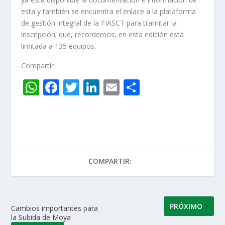
esta y también se encuentra el enlace a la plataforma
de gestión integral de la FIASCT para tramitar la
inscripción; que, recordemos, en esta edición está
limitada a 135 equipos.
Compartir
W
F
T
Li
E
C
h
ac
w
n
m
o
at
e
itt
k
ai
m
s
b
er
e
l
p
A
o
dI
ar
COMPARTIR:
p
o
n
ti
p
k
r
PRÓXIMO
Cambios importantes para
la Subida de Moya