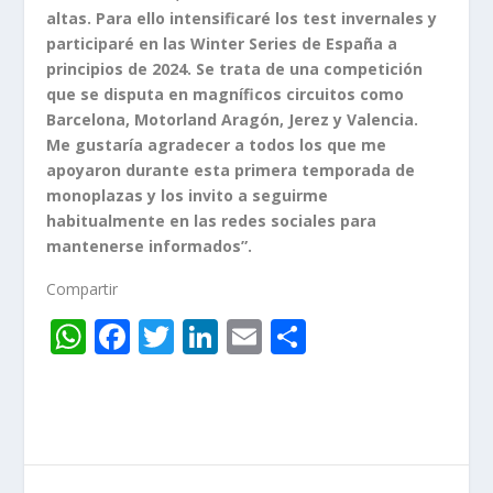
altas. Para ello intensificaré los test invernales y
participaré en las Winter Series de España a
principios de 2024. Se trata de una competición
que se disputa en magníficos circuitos como
Barcelona, ​​Motorland Aragón, Jerez y Valencia.
Me gustaría agradecer a todos los que me
apoyaron durante esta primera temporada de
monoplazas y los invito a seguirme
habitualmente en las redes sociales para
mantenerse informados”.
Compartir
W
F
T
Li
E
C
h
ac
w
n
m
o
at
e
itt
k
ai
m
s
b
er
e
l
p
A
o
dI
ar