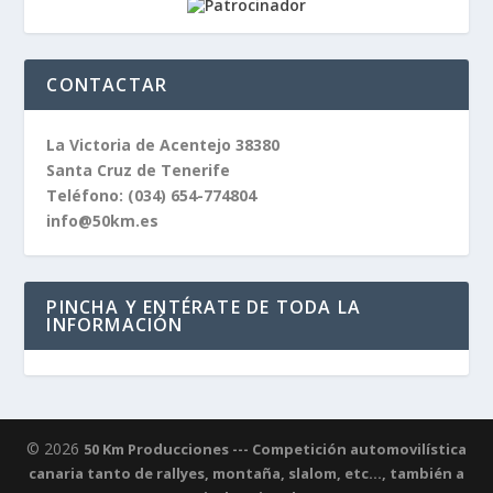
CONTACTAR
La Victoria de Acentejo 38380
Santa Cruz de Tenerife
Teléfono:
(034) 654-774804
info@50km.es
PINCHA Y ENTÉRATE DE TODA LA
INFORMACIÓN
© 2026
50 Km Producciones --- Competición automovilística
canaria tanto de rallyes, montaña, slalom, etc..., también a