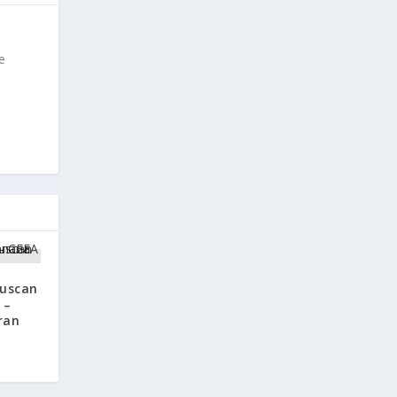
e
Buscan
 –
ran