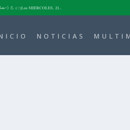
📽🚗💨 💪 👉¡𝐋𝐨𝐬 𝐌𝐈𝐄́𝐑𝐂𝐎𝐋𝐄𝐒, 𝟐𝟏...
NICIO
NOTICIAS
MULTI