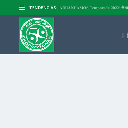
TENDENCIAS:
¡𝐀𝐑𝐑𝐀𝐍𝐂𝐀𝐌𝐎𝐒 𝐓𝐞𝐦𝐩𝐨𝐫𝐚𝐝𝐚 𝟐𝟎𝟐𝟐! 🎥
I