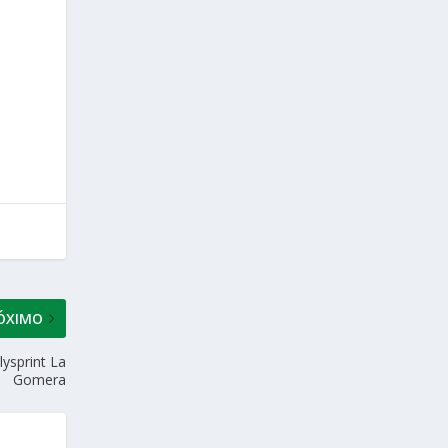
ÓXIMO
lysprint La
Gomera