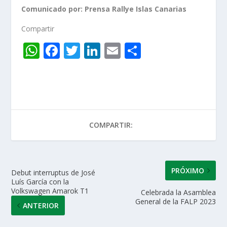
Comunicado por: Prensa Rallye Islas Canarias
Compartir
W
F
T
Li
E
C
h
ac
w
n
m
o
at
e
itt
k
ai
m
s
b
er
e
l
p
A
o
dI
ar
COMPARTIR:
p
o
n
ti
p
k
r
PRÓXIMO
Debut interruptus de José
Luís García con la
Volkswagen Amarok T1
Celebrada la Asamblea
General de la FALP 2023
ANTERIOR