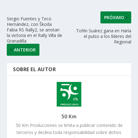
p
k
r
PRÓXIMO
Sergio Fuentes y Teco
Hernández, con Škoda
Fabia RS Rally2, se anotan
Toñín Suárez gana en Haría
la victoria en el Rally Villa de
el pulso a los líderes del
Granadilla
Regional
ANTERIOR
SOBRE EL AUTOR
50 Km
50 Km Producciones se limita a publicar contenido de
terceros y declina toda responsabilidad sobre dichos