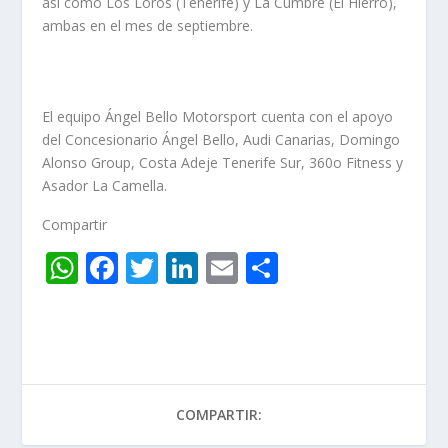
así como Los Loros (Tenerife) y La Cumbre (El Hierro),
ambas en el mes de septiembre.
El equipo Ángel Bello Motorsport cuenta con el apoyo
del Concesionario Ángel Bello, Audi Canarias, Domingo
Alonso Group, Costa Adeje Tenerife Sur, 360o Fitness y
Asador La Camella.
Compartir
W
F
T
Li
E
C
h
ac
w
n
m
o
at
e
itt
k
ai
m
s
b
er
e
l
p
A
o
dI
ar
COMPARTIR:
p
o
n
ti