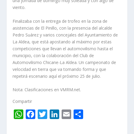
una jornada de domingo muy soleada y con algo de
viento.
Finalizaba con la entrega de trofeo en la zona de
asistencias de El Pinillo, con la presencia del alcalde
Pedro Suárez y varios concejales del Ayuntamiento de
La Aldea, que está apostando al máximo por estas
competiciones que llevan el automovilismo hasta el
municipio, con la colaboración del Club de
Automovilismo Chicane-La Aldea. Un campeonato de
velocidad en tierra que va tomando forma y que
repetirá escenario aquí el próximo 25 de julio.
Nota: Clasificaciones en VMRM.net.
Compartir
W
F
T
Li
E
C
h
ac
w
n
m
o
at
e
itt
k
ai
m