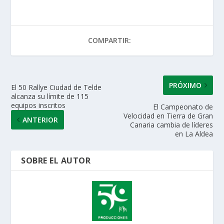
s
b
er
e
l
p
A
o
dI
ar
COMPARTIR:
p
o
n
ti
p
k
r
PRÓXIMO
El 50 Rallye Ciudad de Telde
alcanza su límite de 115
equipos inscritos
El Campeonato de
Velocidad en Tierra de Gran
ANTERIOR
Canaria cambia de líderes
en La Aldea
SOBRE EL AUTOR