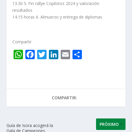
13.30 5. Fin rallye Copilotos 2024 y valoración
resultados
14.15 horas 6. Almuerzo y entrega de diplomas
Compartir
W
F
T
Li
E
C
h
ac
w
n
m
o
at
e
itt
k
ai
m
s
b
er
e
l
p
A
o
dI
ar
COMPARTIR:
p
o
n
ti
p
k
r
PRÓXIMO
Guía de Isora acogerá la
Gala de Campeones