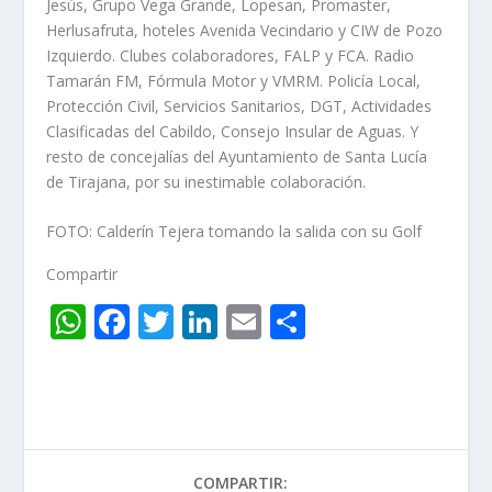
Jesús, Grupo Vega Grande, Lopesan, Promaster,
Herlusafruta, hoteles Avenida Vecindario y CIW de Pozo
Izquierdo. Clubes colaboradores, FALP y FCA. Radio
Tamarán FM, Fórmula Motor y VMRM. Policía Local,
Protección Civil, Servicios Sanitarios, DGT, Actividades
Clasificadas del Cabildo, Consejo Insular de Aguas. Y
resto de concejalías del Ayuntamiento de Santa Lucía
de Tirajana, por su inestimable colaboración.
FOTO: Calderín Tejera tomando la salida con su Golf
Compartir
W
F
T
Li
E
C
h
ac
w
n
m
o
at
e
itt
k
ai
m
s
b
er
e
l
p
A
o
dI
ar
COMPARTIR: