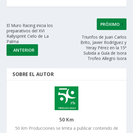
p
o
n
ti
p
k
r
PRÓXIMO
El Muro Racing inicia los
preparativos del XVI
Rallysprint Cielo de La
Triunfos de Juan Carlos
Palma
Brito, Javier Rodríguez y
Yeray Pérez en la 15ª
ANTERIOR
Subida a Guía de Isora
Trofeo Allegro Isora
SOBRE EL AUTOR
50 Km
50 Km Producciones se limita a publicar contenido de