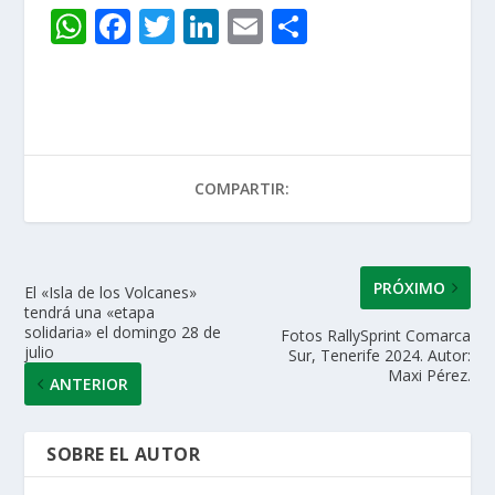
W
F
T
Li
E
C
h
ac
w
n
m
o
at
e
itt
k
ai
m
s
b
er
e
l
p
A
o
dI
ar
COMPARTIR:
p
o
n
ti
p
k
r
PRÓXIMO
El «Isla de los Volcanes»
tendrá una «etapa
solidaria» el domingo 28 de
Fotos RallySprint Comarca
julio
Sur, Tenerife 2024. Autor:
Maxi Pérez.
ANTERIOR
SOBRE EL AUTOR