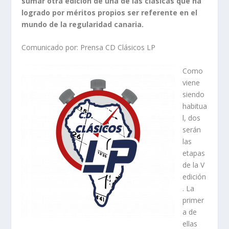
sumar otra edición de una de las clásicas que ha
logrado por méritos propios ser referente en el
mundo de la regularidad canaria.
Comunicado por: Prensa CD Clásicos LP
Como
viene
siendo
habitua
l, dos
serán
las
etapas
de la V
edición
. La
primer
a de
ellas