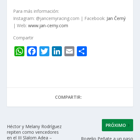
Para más información:
Instagram: @jancernyracing.com | Facebook:
Jan Černý
| Web:
www.jan-cerny.com
Compartir
W
F
T
Li
E
C
h
ac
w
n
m
o
at
e
itt
k
ai
m
s
b
er
e
l
p
A
o
dI
ar
COMPARTIR:
p
o
n
ti
p
k
r
PRÓXIMO
Héctor y Melany Rodríguez
repiten como vencedores
en el III Slalom Adea –
Rogelio Peñate a un paso