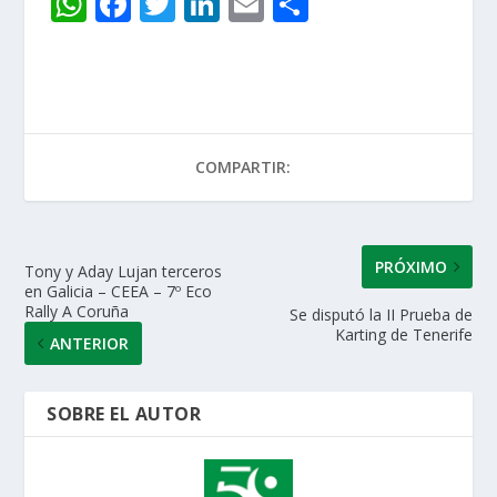
W
F
T
Li
E
C
h
ac
w
n
m
o
at
e
itt
k
ai
m
s
b
er
e
l
p
A
o
dI
ar
COMPARTIR:
p
o
n
ti
p
k
r
PRÓXIMO
Tony y Aday Lujan terceros
en Galicia – CEEA – 7º Eco
Rally A Coruña
Se disputó la II Prueba de
Karting de Tenerife
ANTERIOR
SOBRE EL AUTOR