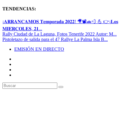
TENDENCIAS:
¡𝐀𝐑𝐑𝐀𝐍𝐂𝐀𝐌𝐎𝐒 𝐓𝐞𝐦𝐩𝐨𝐫𝐚𝐝𝐚 𝟐𝟎𝟐𝟐! 🎥📽🚗💨 💪 👉¡𝐋𝐨𝐬
𝐌𝐈𝐄́𝐑𝐂𝐎𝐋𝐄𝐒, 𝟐𝟏...
Rally Ciudad de La Laguna, Fotos Tenerife 2022 Autor: M...
Pistoletazo de salida para el 47 Rallye La Palma Isla B...
EMISIÓN EN DIRECTO