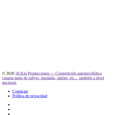
© 2026
50 Km Producciones --- Competición automovilística
canaria tanto de rallyes, montaña, slalom, etc..., también a nivel
nacional.
Contactar
Política de privacidad