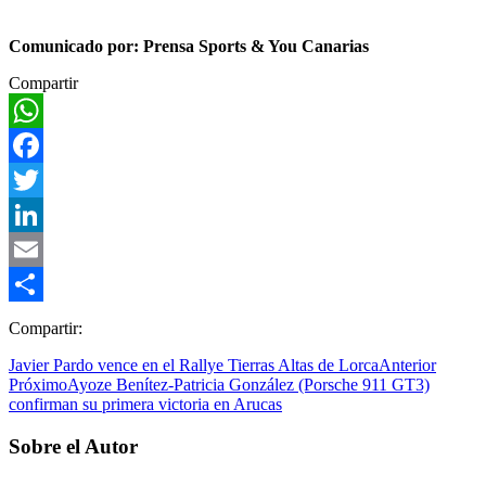
Comunicado por: Prensa Sports & You Canarias
Compartir
WhatsApp
Facebook
Twitter
LinkedIn
Email
Compartir
Compartir:
Javier Pardo vence en el Rallye Tierras Altas de Lorca
Anterior
Próximo
Ayoze Benítez-Patricia González (Porsche 911 GT3)
confirman su primera victoria en Arucas
Sobre el Autor