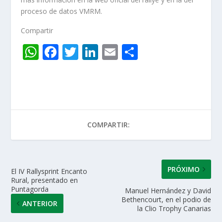
proceso de datos VMRM.
Compartir
W
F
T
Li
E
C
h
ac
w
n
m
o
at
e
itt
k
ai
m
s
b
er
e
l
p
A
o
dI
ar
COMPARTIR:
p
o
n
ti
p
k
r
PRÓXIMO
El IV Rallysprint Encanto
Rural, presentado en
Puntagorda
Manuel Hernández y David
Bethencourt, en el podio de
ANTERIOR
la Clio Trophy Canarias