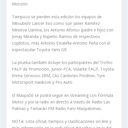
Monzón.
Tampoco se pierden esta edición los equipos de
Mitsubishi Lancer Evo como son Javier Ramírez-
Minerva Llarena, los Antonio Afonso (padre e hijo) con
Jonay Miranda y Ruperto Ramos de respectivos
copilotos, más Antonio Estalella-Antonio Peña con el
espectacular Toyota Yaris GR.
La prueba también incluye los participantes del Trofeo
FALP de Promoción, Junior-FCA, Volante FALP, Toyota-
Enma Servicios-2RM, Clio Cardones Prodrive, Tyre
Motorsport Hankook y Pro-Auto.
El Maspa50 se podrá seguir en streaming con Fórmula
Motor y por la radio en directo a través de Radio Las
Palmas y Tamarán FM-Radio Faro Maspalomas.
NOTA: Lista oficial, tiempos y clasificaciones on-line y
más información en la web oficial del rallye y en la del