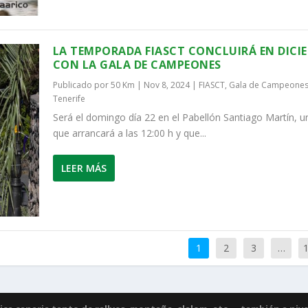
LA TEMPORADA FIASCT CONCLUIRÁ EN DICI
CON LA GALA DE CAMPEONES
Publicado por
50 Km
|
Nov 8, 2024
|
FIASCT
,
Gala de Campeone
Tenerife
Será el domingo día 22 en el Pabellón Santiago Martín, u
que arrancará a las 12:00 h y que...
LEER MÁS
1
2
3
…