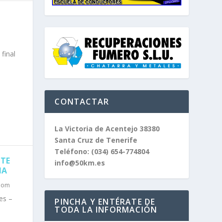
 final
CONTACTAR
La Victoria de Acentejo 38380
Santa Cruz de Tenerife
Teléfono:
(034) 654-774804
STE
info@50km.es
MA
alom
es –
PINCHA Y ENTÉRATE DE
TODA LA INFORMACIÓN