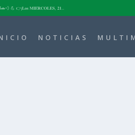
📽🚗💨 💪 👉¡𝐋𝐨𝐬 𝐌𝐈𝐄́𝐑𝐂𝐎𝐋𝐄𝐒, 𝟐𝟏...
NICIO
NOTICIAS
MULTI