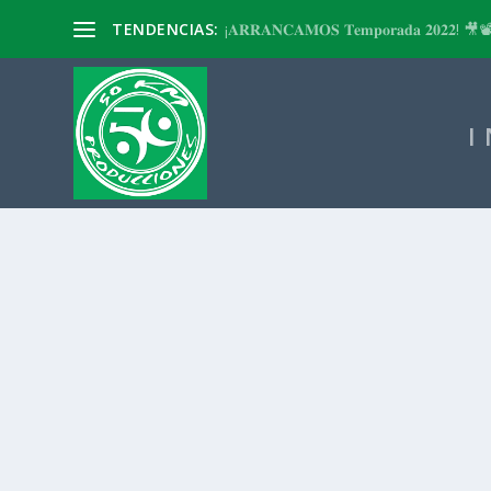
TENDENCIAS:
¡𝐀𝐑𝐑𝐀𝐍𝐂𝐀𝐌𝐎𝐒 𝐓𝐞𝐦𝐩𝐨𝐫𝐚𝐝𝐚 𝟐𝟎𝟐𝟐! 🎥
I