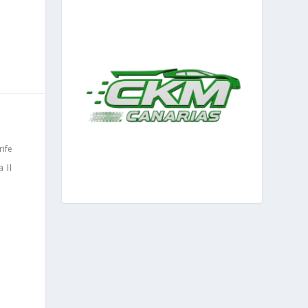
rife
 II