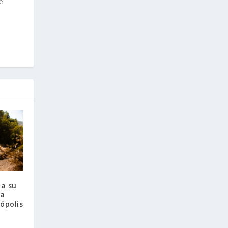
e
la su
la
ópolis