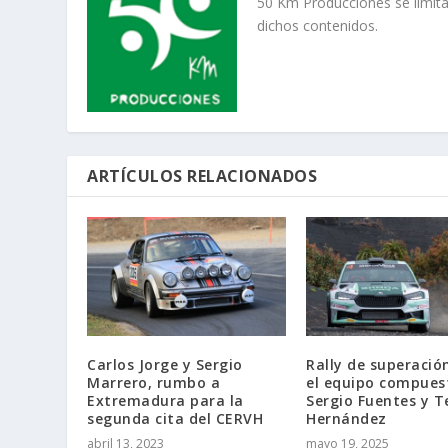
50 Km Producciones se limita
dichos contenidos.
ARTÍCULOS RELACIONADOS
Carlos Jorge y Sergio
Rally de superació
Marrero, rumbo a
el equipo compues
Extremadura para la
Sergio Fuentes y T
segunda cita del CERVH
Hernández
abril 13, 2023
mayo 19, 2025