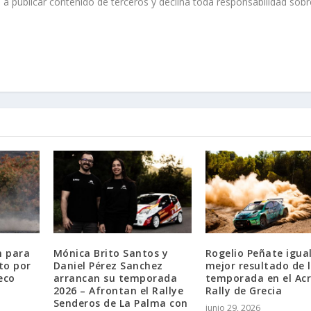
 a publicar contenido de terceros y declina toda responsabilidad sobr
n para
Mónica Brito Santos y
Rogelio Peñate igua
to por
Daniel Pérez Sanchez
mejor resultado de 
eco
arrancan su temporada
temporada en el Acr
2026 – Afrontan el Rallye
Rally de Grecia
Senderos de La Palma con
junio 29, 2026