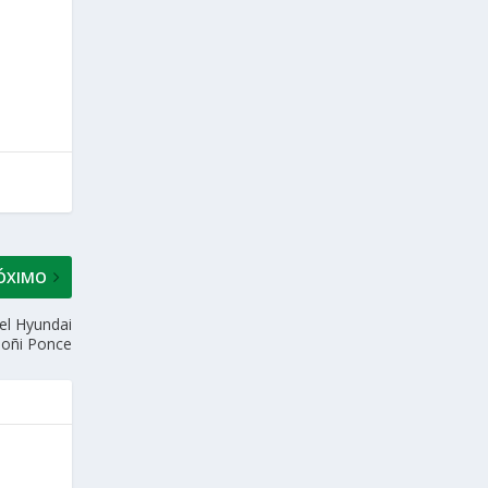
ÓXIMO
 el Hyundai
Toñi Ponce