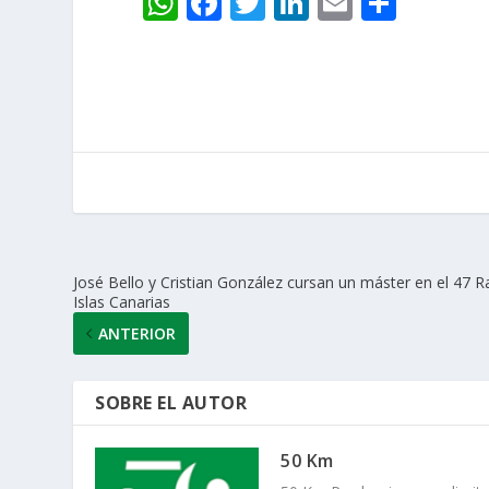
W
F
T
Li
E
C
h
ac
w
n
m
o
at
e
itt
k
ai
m
s
b
er
e
l
p
A
o
dI
ar
p
o
n
ti
p
k
r
José Bello y Cristian González cursan un máster en el 47 Ra
Islas Canarias
ANTERIOR
SOBRE EL AUTOR
50 Km