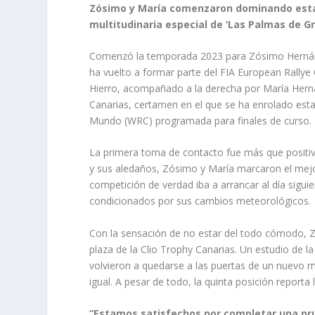
Zósimo y María comenzaron dominando esta
multitudinaria especial de ‘Las Palmas de Gr
Comenzó la temporada 2023 para Zósimo Hernández
ha vuelto a formar parte del FIA European Rallye
Hierro, acompañado a la derecha por María Hernán
Canarias, certamen en el que se ha enrolado est
Mundo (WRC) programada para finales de curso.
La primera toma de contacto fue más que positiv
y sus aledaños, Zósimo y María marcaron el mejor
competición de verdad iba a arrancar al día sigu
condicionados por sus cambios meteorológicos.
Con la sensación de no estar del todo cómodo, 
plaza de la Clio Trophy Canarias. Un estudio de la
volvieron a quedarse a las puertas de un nuevo 
igual. A pesar de todo, la quinta posición reporta
“Estamos satisfechos por completar una pr