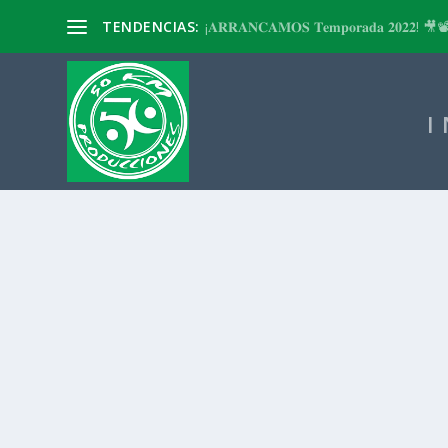
TENDENCIAS:
¡𝐀𝐑𝐑𝐀𝐍𝐂𝐀𝐌𝐎𝐒 𝐓𝐞𝐦𝐩𝐨𝐫𝐚𝐝𝐚 𝟐𝟎𝟐𝟐! 🎥
I