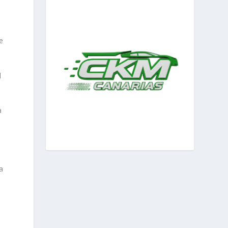
e
l
a
a
e
a