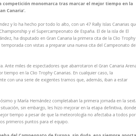
 competición monomarca tras marcar el mejor tiempo en la
an Canaria’.
 y lo ha hecho por todo lo alto, con un 47 Rally Islas Canarias qu
 Championship y el Supercampeonato de España. El de la isla de El
dez, ha disputado en Gran Canaria la primera cita de la Clio Trophy
a temporada con vistas a preparar una nueva cita del Campeonato de
a. Ante miles de espectadores que abarrotaron el Gran Canaria Aren
 tiempo en la Clio Trophy Canarias. En cualquier caso, la
iente con una serie de exigentes tramos que, además, iban a estar
Zósimo y María Hernández completaban la primera jornada en la sext
 situación, sin embargo, les hizo mejorar en la etapa definitiva, dond
mejor tiempo a pesar de que la meteorología no afectaba a todos por
 los primeros puntos para el equipo.
ueba del Campeonato de Europa, sin duda, eso siempre aport