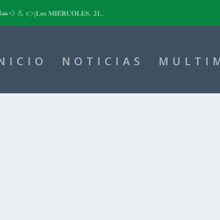
📽🚗💨 💪 👉¡𝐋𝐨𝐬 𝐌𝐈𝐄́𝐑𝐂𝐎𝐋𝐄𝐒, 𝟐𝟏...
NICIO
NOTICIAS
MULTI