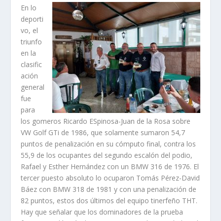
En lo
deporti
vo, el
triunfo
en la
clasific
ación
general
fue
para
los gomeros Ricardo ESpinosa-Juan de la Rosa sobre
VW Golf GTi de 1986, que solamente sumaron 54,7
puntos de penalización en su cómputo final, contra los
55,9 de los ocupantes del segundo escalón del podio,
Rafael y Esther Hernández con un BMW 316 de 1976. El
tercer puesto absoluto lo ocuparon Tomás Pérez-David
Báez con BMW 318 de 1981 y con una penalización de
82 puntos, estos dos últimos del equipo tinerfeño THT.
Hay que señalar que los dominadores de la prueba