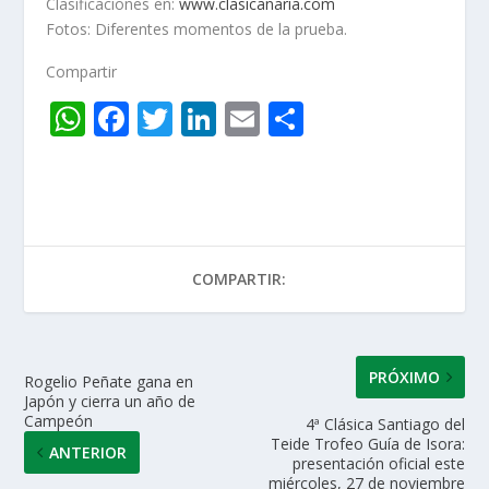
Clasificaciones en:
www.clasicanaria.com
Fotos: Diferentes momentos de la prueba.
Compartir
W
F
T
Li
E
C
h
ac
w
n
m
o
at
e
itt
k
ai
m
s
b
er
e
l
p
A
o
dI
ar
COMPARTIR:
p
o
n
ti
p
k
r
PRÓXIMO
Rogelio Peñate gana en
Japón y cierra un año de
Campeón
4ª Clásica Santiago del
Teide Trofeo Guía de Isora:
ANTERIOR
presentación oficial este
miércoles, 27 de noviembre