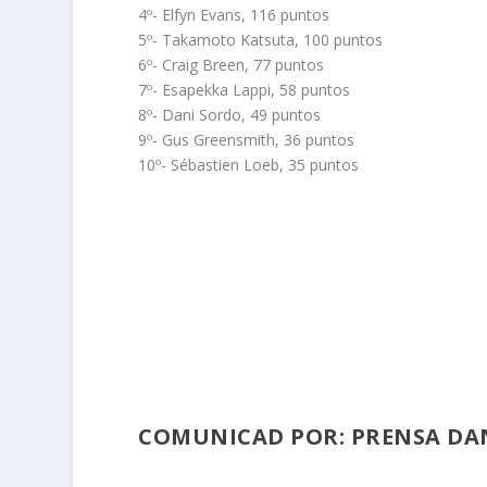
4º- Elfyn Evans, 116 puntos
5º- Takamoto Katsuta, 100 puntos
6º- Craig Breen, 77 puntos
7º- Esapekka Lappi, 58 puntos
8º- Dani Sordo, 49 puntos
9º- Gus Greensmith, 36 puntos
10º- Sébastien Loeb, 35 puntos
COMUNICAD POR: PRENSA DA