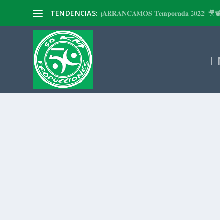
TENDENCIAS:
¡𝐀𝐑𝐑𝐀𝐍𝐂𝐀𝐌𝐎𝐒 𝐓𝐞𝐦𝐩𝐨𝐫𝐚𝐝𝐚 𝟐𝟎𝟐𝟐! 🎥
I