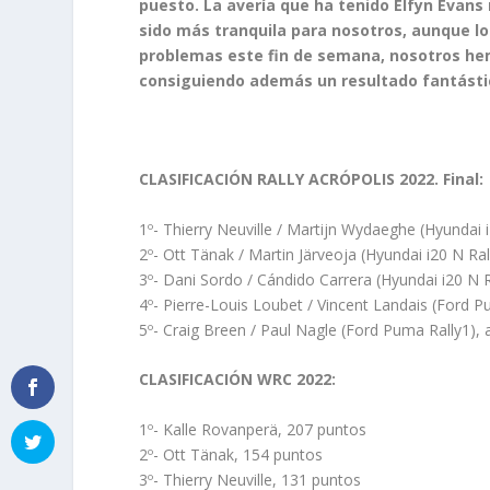
puesto. La avería que ha tenido Elfyn Evans 
sido más tranquila para nosotros, aunque lo
problemas este fin de semana, nosotros hem
consiguiendo además un resultado fantástic
CLASIFICACIÓN RALLY ACRÓPOLIS 2022. Final:
1º- Thierry Neuville / Martijn Wydaeghe (Hyundai i
2º- Ott Tänak / Martin Järveoja (Hyundai i20 N Ral
3º- Dani Sordo / Cándido Carrera (Hyundai i20 N Ra
4º- Pierre-Louis Loubet / Vincent Landais (Ford Pu
5º- Craig Breen / Paul Nagle (Ford Puma Rally1), 
CLASIFICACIÓN WRC 2022:
1º- Kalle Rovanperä, 207 puntos
2º- Ott Tänak, 154 puntos
3º- Thierry Neuville, 131 puntos