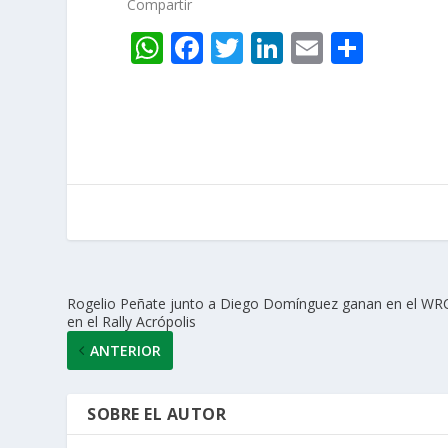
Compartir
W
F
T
Li
E
C
h
ac
w
n
m
o
at
e
itt
k
ai
m
s
b
er
e
l
p
A
o
dI
ar
p
o
n
ti
p
k
r
Rogelio Peñate junto a Diego Domínguez ganan en el WR
en el Rally Acrópolis
ANTERIOR
SOBRE EL AUTOR