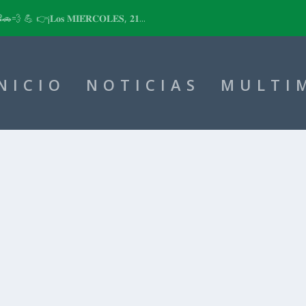
📽🚗💨 💪 👉¡𝐋𝐨𝐬 𝐌𝐈𝐄́𝐑𝐂𝐎𝐋𝐄𝐒, 𝟐𝟏...
NICIO
NOTICIAS
MULTI