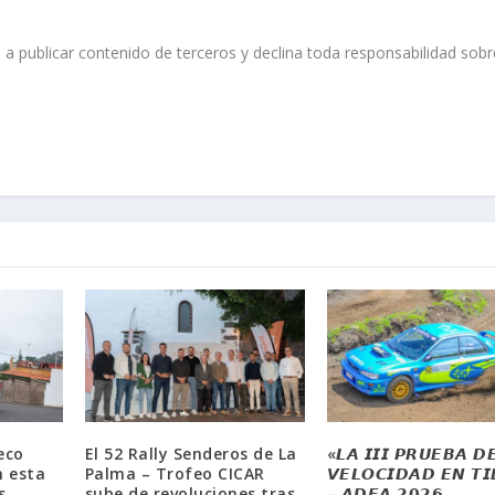
 a publicar contenido de terceros y declina toda responsabilidad sobr
eco
El 52 Rally Senderos de La
«𝙇𝘼 𝙄𝙄𝙄 𝙋𝙍𝙐𝙀𝘽𝘼 𝘿
 esta
Palma – Trofeo CICAR
𝙑𝙀𝙇𝙊𝘾𝙄𝘿𝘼𝘿 𝙀𝙉 𝙏𝙄
s
sube de revoluciones tras
– 𝘼𝘿𝙀𝘼 𝟮𝟬𝟮𝟲,