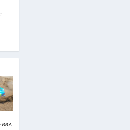
e

𝙀𝙍𝙍𝘼