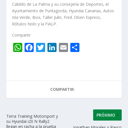
Cabildo de La Palma y su consejería de Deportes, el
Ayuntamiento de Puntagorda, Hyundai Canarias, Autos
Isla Verde, Ibox, Taller Julín, Fred. Olsen Express,
Rótulos Nolo y la FIALP.
Compartir
W
F
T
Li
E
C
h
ac
w
n
m
o
at
e
itt
k
ai
m
s
b
er
e
l
p
A
o
dI
ar
COMPARTIR:
p
o
n
ti
p
k
r
PRÓXIMO
Terra Training Motorsport y
su Hyundai i20 N Rally2
llegan en racha a la prueba
Jonathan Morales y Rayco