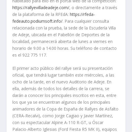
habilitado para ello en el portal web de la competición:
https://rallyevilladeadeje.com/
, o directamente a través
de la plataforma de la RFEdA:
https://rfeda-
fedeauto.podiumsoft.info/
. Para cualquier consulta
relacionada con la prueba, la sede de la Escudería Villa
de Adeje, ubicada en el Pabellón de Deportes de la
localidad, permanecerá abierta de lunes a viernes en
horario de 9.00 a 14.00 horas. Su teléfono de contacto
es el 922 775 117.
El primer acto público del rallye será su presentación
oficial, que tendrá lugar también este miércoles, a las
ocho de la tarde, en el nuevo Auditorio de Adeje. En
ella, además de todos los detalles de la carrera, se
darán a conocer los principales inscritos en esta, entre
los que ya se encuentran algunos de los principales
animadores de la Copa de España de Rallyes de Asfalto
(CERA-Recalvi), como Jorge Cagiao y Javier Martínez,
con su espectacular Alpine A-110 R-GT, u Óscar
Palacio-Alberto Iglesias (Ford Fiesta R5 MK II), equipos