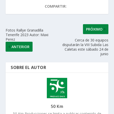
A
o
dI
ar
COMPARTIR:
p
o
n
ti
p
k
r
PRÓXIMO
Fotos Rallye Granadilla
Tenerife 2023 Autor: Maxi
Perez
Cerca de 30 equipos
disputarán la VIII Subida Las
ANTERIOR
Caletas este sábado 24 de
junio
SOBRE EL AUTOR
50 Km
50 Km Producciones se limita a publicar contenido de