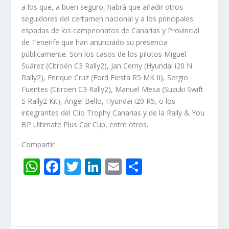
a los que, a buen seguro, habrá que añadir otros
seguidores del certamen nacional y a los principales
espadas de los campeonatos de Canarias y Provincial
de Tenerife que han anunciado su presencia
públicamente. Son los casos de los pilotos Miguel
Suárez (Citroën C3 Rally2), Jan Cerny (Hyundai i20 N
Rally2), Enrique Cruz (Ford Fiesta R5 MK II), Sergio
Fuentes (Citroën C3 Rally2), Manuel Mesa (Suzuki Swift
S Rally2 Kit), Ángel Bello, Hyundai i20 R5, o los
integrantes del Clio Trophy Canarias y de la Rally & You
BP Ultimate Plus Car Cup, entre otros.
Compartir
W
F
T
Li
E
C
h
ac
w
n
m
o
at
e
itt
k
ai
m
s
b
er
e
l
p