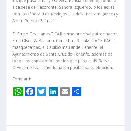
los que pasa el Rallye Orvecame Isla Tenerife, como la
alcaldesa de Tacoronte, Sandra Izquierdo, o los ediles
Benito Débora (Los Realejos), Eudelia Pestano (Arico) y
Airam Puerta (Güímar).
El Grupo Orvecame-CICAR como principal patrocinador,
Fred Olsen & Balearia, Canaribat, Recalvi, RACE-RACT,
másquecarpas, el Cabildo Insular de Tenerife, el
Ayuntamiento de Santa Cruz de Tenerife, además de
todos los consistorios por los que pasa el 49 Rallye
Orvecame Isla Tenerife hacen posible su celebración.
Compartir
W
F
T
Li
E
C
h
ac
w
n
m
o
at
e
itt
k
ai
m
s
b
er
e
l
p
A
o
dI
ar