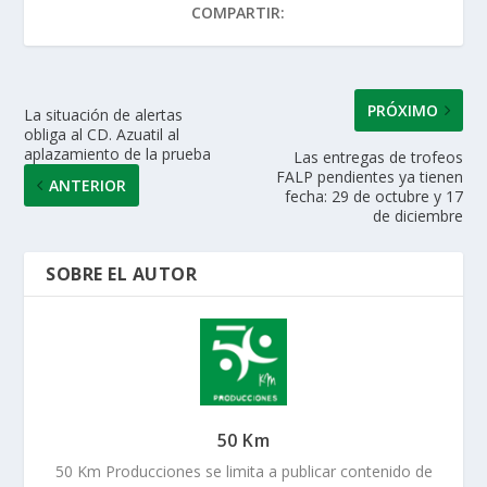
COMPARTIR:
p
o
n
ti
p
k
r
PRÓXIMO
La situación de alertas
obliga al CD. Azuatil al
aplazamiento de la prueba
Las entregas de trofeos
FALP pendientes ya tienen
ANTERIOR
fecha: 29 de octubre y 17
de diciembre
SOBRE EL AUTOR
50 Km
50 Km Producciones se limita a publicar contenido de