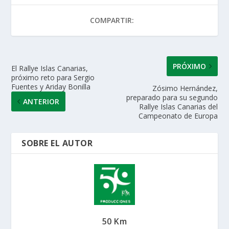
A
o
dI
ar
COMPARTIR:
p
o
n
ti
p
k
r
PRÓXIMO
El Rallye Islas Canarias,
próximo reto para Sergio
Fuentes y Ariday Bonilla
Zósimo Hernández,
preparado para su segundo
ANTERIOR
Rallye Islas Canarias del
Campeonato de Europa
SOBRE EL AUTOR
50 Km