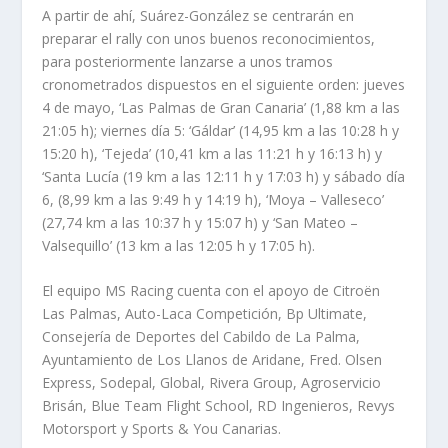
A partir de ahí, Suárez-González se centrarán en
preparar el rally con unos buenos reconocimientos,
para posteriormente lanzarse a unos tramos
cronometrados dispuestos en el siguiente orden: jueves
4 de mayo, ‘Las Palmas de Gran Canaria’ (1,88 km a las
21:05 h); viernes día 5: ‘Gáldar’ (14,95 km a las 10:28 h y
15:20 h), ‘Tejeda’ (10,41 km a las 11:21 h y 16:13 h) y
‘Santa Lucía (19 km a las 12:11 h y 17:03 h) y sábado día
6, (8,99 km a las 9:49 h y 14:19 h), ‘Moya – Valleseco’
(27,74 km a las 10:37 h y 15:07 h) y ‘San Mateo –
Valsequillo’ (13 km a las 12:05 h y 17:05 h).
El equipo MS Racing cuenta con el apoyo de Citroën
Las Palmas, Auto-Laca Competición, Bp Ultimate,
Consejería de Deportes del Cabildo de La Palma,
Ayuntamiento de Los Llanos de Aridane, Fred. Olsen
Express, Sodepal, Global, Rivera Group, Agroservicio
Brisán, Blue Team Flight School, RD Ingenieros, Revys
Motorsport y Sports & You Canarias.