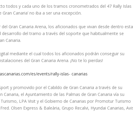
to todos y cada uno de los tramos cronometrados del 47 Rally Islas
e Gran Canaria’ no iba a ser una excepción.
el Gran Canaria Arena, los aficionados que vivan desde dentro est
l desarrollo del tramo a través del soporte que habitualmente se
ran Canaria.
igital mediante el cual todos los aficionados podrán conseguir su
instalaciones del Gran Canaria Arena. ¡No te lo pierdas!
dascanarias.com/es/events/rally-islas- canarias
Sport y promovido por el Cabildo de Gran Canaria a través de su
an Canaria, el Ayuntamiento de las Palmas de Gran Canaria vía su
de Turismo, LPA Visit y el Gobierno de Canarias por Promotur Turismo
red. Olsen Express & Baleària, Grupo Recalvi, Hyundai Canarias, Avi