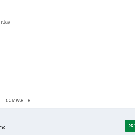
arias
COMPARTIR:
PR
lma