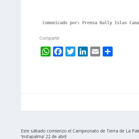
Comunicado por: Prensa Rally Islas Can
Compartir
W
F
T
Li
E
C
h
ac
w
n
m
o
at
e
itt
k
ai
m
s
b
er
e
l
p
A
o
dI
ar
p
o
n
ti
p
k
r
Este sábado comienzo el Campeonato de Tierra de La Pa
‘Instapalma’ 22 de abril