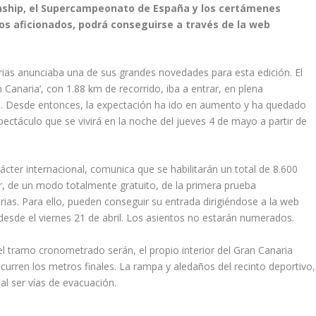
onship, el Supercampeonato de España y los certámenes
los aficionados, podrá conseguirse a través de la web
arias anunciaba una de sus grandes novedades para esta edición. El
anaria’, con 1.88 km de recorrido, iba a entrar, en plena
na. Desde entonces, la expectación ha ido en aumento y ha quedado
pectáculo que se vivirá en la noche del jueves 4 de mayo a partir de
cter internacional, comunica que se habilitarán un total de 8.600
r, de un modo totalmente gratuito, de la primera prueba
rias. Para ello, pueden conseguir su entrada dirigiéndose a la web
 desde el viernes 21 de abril. Los asientos no estarán numerados.
el tramo cronometrado serán, el propio interior del Gran Canaria
scurren los metros finales. La rampa y aledaños del recinto deportivo,
 al ser vías de evacuación.