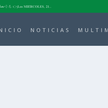
📽🚗💨 💪 👉¡𝐋𝐨𝐬 𝐌𝐈𝐄́𝐑𝐂𝐎𝐋𝐄𝐒, 𝟐𝟏...
NICIO
NOTICIAS
MULTI