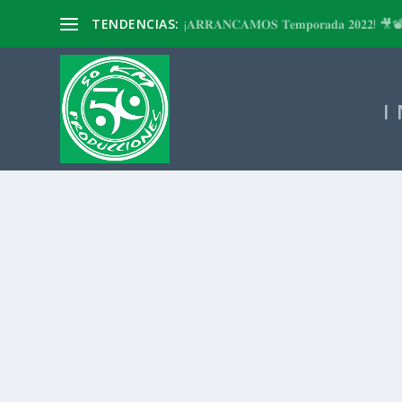
TENDENCIAS:
¡𝐀𝐑𝐑𝐀𝐍𝐂𝐀𝐌𝐎𝐒 𝐓𝐞𝐦𝐩𝐨𝐫𝐚𝐝𝐚 𝟐𝟎𝟐𝟐! 🎥
I