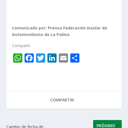
Comunicado por: Prensa Federación Insular de
Automovilismo de La Palma
Compartir
W
F
T
Li
E
C
h
ac
w
n
m
o
at
e
itt
k
ai
m
s
b
er
e
l
p
A
o
dI
ar
COMPARTIR:
p
o
n
ti
p
k
r
PRÓXIMO
Cambio de fecha de