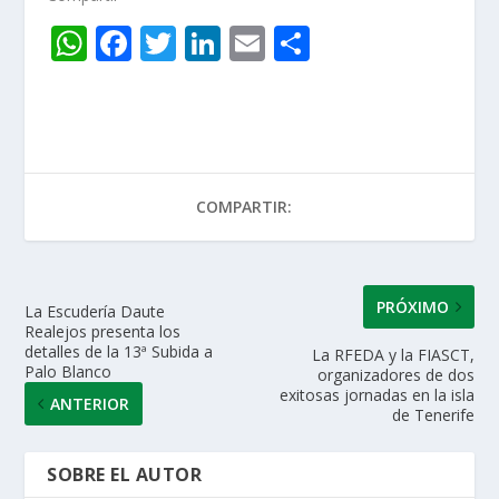
W
F
T
Li
E
C
h
ac
w
n
m
o
at
e
itt
k
ai
m
s
b
er
e
l
p
A
o
dI
ar
COMPARTIR:
p
o
n
ti
p
k
r
PRÓXIMO
La Escudería Daute
Realejos presenta los
detalles de la 13ª Subida a
La RFEDA y la FIASCT,
Palo Blanco
organizadores de dos
exitosas jornadas en la isla
ANTERIOR
de Tenerife
SOBRE EL AUTOR