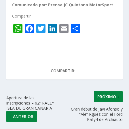
Comunicado por: Prensa JC Quintana MotorSport
Compartir
W
F
T
Li
E
C
h
ac
w
n
m
o
at
e
itt
k
ai
m
s
b
er
e
l
p
A
o
dI
ar
COMPARTIR:
p
o
n
ti
p
k
r
PRÓXIMO
Apertura de las
inscripciones – 62º RALLY
ISLA DE GRAN CANARIA
Gran debut de Javi Afonso y
“Ale” Rguez con el Ford
ANTERIOR
Rally4 de Archiauto