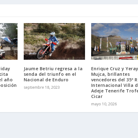
riday
Jaume Betriu regresa a la
Enrique Cruz y Yera
cita
senda del triunfo en el
Mujca, brillantes
l año
Nacional de Enduro
vencedores del 35º R
osición
Internacional Villa 
septiembre 18, 2023
Adeje Tenerife Trof
Cicar
mayo 10, 2026