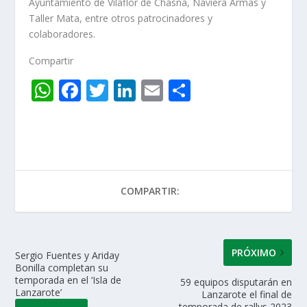
Ayuntamiento de Vilaflor de Chasna, Naviera Armas y
Taller Mata, entre otros patrocinadores y
colaboradores.
Compartir
W
F
T
Li
E
C
h
ac
w
n
m
o
at
e
itt
k
ai
m
s
b
er
e
l
p
A
o
dI
ar
COMPARTIR:
p
o
n
ti
p
k
r
PRÓXIMO
Sergio Fuentes y Ariday
Bonilla completan su
temporada en el ‘Isla de
59 equipos disputarán en
Lanzarote’
Lanzarote el final de
temporada de rallys 2023