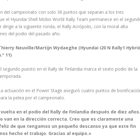
ación del campeonato con solo 36 puntos que separan a los tres
s que el Hyundai Shell Mobis World Rally Team permanece en el segund
 dirige a la siguiente ronda, el Rally Acrópolis, con la moral alta
ones del podio del pasado año.
Thierry Neuville/Martijn Wydaeghe (Hyundai i20 N Rally1 Hybri
n.º 11)
El segundo puesto en el Rally de Finlandia marca el sexto podio de la
temporada.
La actuación en el Power Stage aseguró cuatro puntos de bonificació
para la pelea por el campeonato.
e vuelta en el podio del Rally de Finlandia después de diez años
o van en la dirección correcta. Creo que es claramente una
feliz de que tengamos un pequeño descanso ya que este fin
s hecho el trabajo. Gracias al equipo.»