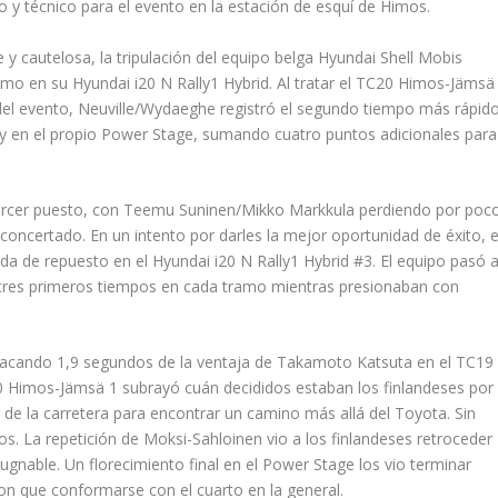
o y técnico para el evento en la estación de esquí de Himos.
y cautelosa, la tripulación del equipo belga Hyundai Shell Mobis
mo en su Hyundai i20 N Rally1 Hybrid. Al tratar el TC20 Himos-Jämsä
el evento, Neuville/Wydaeghe registró el segundo tiempo más rápido
 y en el propio Power Stage, sumando cuatro puntos adicionales para
l tercer puesto, con Teemu Suninen/Mikko Markkula perdiendo por poc
concertado. En un intento por darles la mejor oportunidad de éxito, e
da de repuesto en el Hyundai i20 N Rally1 Hybrid #3. El equipo pasó 
s tres primeros tiempos en cada tramo mientras presionaban con
 sacando 1,9 segundos de la ventaja de Takamoto Katsuta en el TC19
20 Himos-Jämsä 1 subrayó cuán decididos estaban los finlandeses por
de la carretera para encontrar un camino más allá del Toyota. Sin
s. La repetición de Moksi-Sahloinen vio a los finlandeses retroceder
gnable. Un florecimiento final en el Power Stage los vio terminar
ron que conformarse con el cuarto en la general.