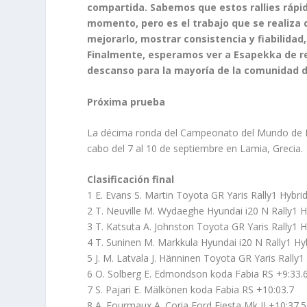
compartida. Sabemos que estos rallies ráp
momento, pero es el trabajo que se realiza 
mejorarlo, mostrar consistencia y fiabilida
Finalmente, esperamos ver a Esapekka de re
descanso para la mayoría de la comunidad de
Próxima prueba
La décima ronda del Campeonato del Mundo de Rall
cabo del 7 al 10 de septiembre en Lamia, Grecia.
Clasificación final
1 E. Evans S. Martin Toyota GR Yaris Rally1 Hybrid
2 T. Neuville M. Wydaeghe Hyundai i20 N Rally1 H
3 T. Katsuta A. Johnston Toyota GR Yaris Rally1 H
4 T. Suninen M. Markkula Hyundai i20 N Rally1 Hy
5 J. M. Latvala J. Hänninen Toyota GR Yaris Rally1
6 O. Solberg E. Edmondson koda Fabia RS +9:33.
7 S. Pajari E. Mälkönen koda Fabia RS +10:03.7
8 A. Fourmaux A. Coria Ford Fiesta Mk II +10:37.5