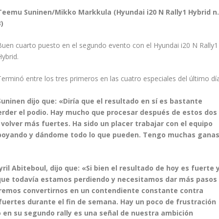
Teemu Suninen/Mikko Markkula (Hyundai i20 N Rally1 Hybrid n.
3)
Buen cuarto puesto en el segundo evento con el Hyundai i20 N Rally1
Hybrid.
Terminó entre los tres primeros en las cuatro especiales del último día
Suninen dijo que: «Diría que el resultado en sí es bastante
perder el podio. Hay mucho que procesar después de estos dos
 volver más fuertes. Ha sido un placer trabajar con el equipo
apoyando y dándome todo lo que pueden. Tengo muchas gana
ril Abiteboul, dijo que: «Si bien el resultado de hoy es fuerte 
que todavía estamos perdiendo y necesitamos dar más pasos
remos convertirnos en un contendiente constante contra
ertes durante el fin de semana. Hay un poco de frustración
o en su segundo rally es una señal de nuestra ambición