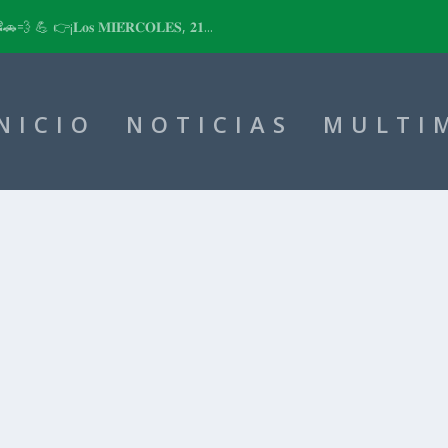
📽🚗💨 💪 👉¡𝐋𝐨𝐬 𝐌𝐈𝐄́𝐑𝐂𝐎𝐋𝐄𝐒, 𝟐𝟏...
NICIO
NOTICIAS
MULTI