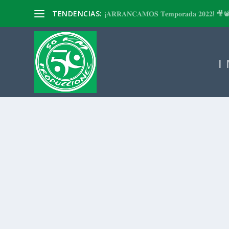
TENDENCIAS:
¡𝐀𝐑𝐑𝐀𝐍𝐂𝐀𝐌𝐎𝐒 𝐓𝐞𝐦𝐩𝐨𝐫𝐚𝐝𝐚 𝟐𝟎𝟐𝟐! 🎥
I