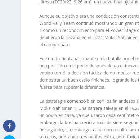
Jämsä (TC20/22, 9,26 km), un nuevo final ajustad
Aunque su objetivo era una conducción constante 
World Rally Team continuó mostrando un gran rit
1 como un reconocimiento para el Power Stage d
Repitieron la hazaña en el TC21 Moksi-Sahloinen
el campeonato.
Fue un día final apasionante en la batalla por e
una posición en el podio después de un esfuerzo 
equipo tomó la decisión táctica de no montar rue
demostrar un buen estilo finlandés, logrando lo
fuerza para superar la diferencia.
La estrategia comenzó bien con los finlandeses
Moksi-Sahloinen 1. Una carrera salvaje en el TC
un podio en casa, ya que usaron cada centímetro 
embargo, la brecha creció a más de siete segundo
un segundo, sin embargo, el tiempo resultó inexpu
terceros, anotando tres puntos extra, pero tuvie