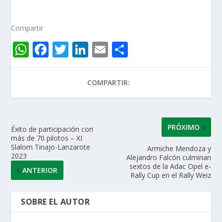
Compartir
W
F
T
Li
E
C
h
ac
w
n
m
o
at
e
itt
k
ai
m
COMPARTIR:
s
b
er
e
l
p
A
o
dI
ar
p
o
n
ti
PRÓXIMO
Éxito de participación con
más de 70 pilotos – XI
p
k
r
Slalom Tinajo-Lanzarote
Armiche Mendoza y
2023
Alejandro Falcón culminan
sextos de la Adac Opel e-
ANTERIOR
Rally Cup en el Rally Weiz
SOBRE EL AUTOR