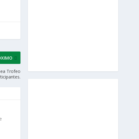
ÓXIMO
Adea Trofeo
ticipantes.
e