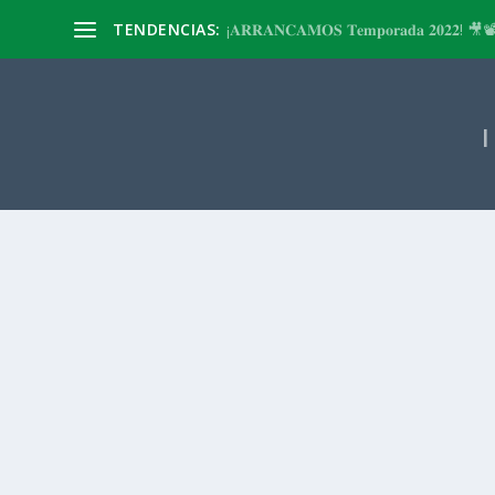
TENDENCIAS:
¡𝐀𝐑𝐑𝐀𝐍𝐂𝐀𝐌𝐎𝐒 𝐓𝐞𝐦𝐩𝐨𝐫𝐚𝐝𝐚 𝟐𝟎𝟐𝟐! 🎥