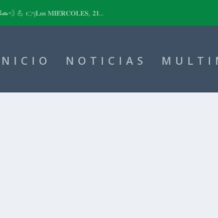
📽🚗💨 💪 👉¡𝐋𝐨𝐬 𝐌𝐈𝐄́𝐑𝐂𝐎𝐋𝐄𝐒, 𝟐𝟏...
INICIO
NOTICIAS
MULTI