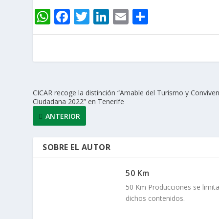
W
F
T
Li
E
C
h
ac
w
n
m
o
at
e
itt
k
ai
m
s
b
er
e
l
p
A
o
dI
ar
p
o
n
ti
CICAR recoge la distinción “Amable del Turismo y Conviven
Ciudadana 2022” en Tenerife
p
k
r
ANTERIOR
SOBRE EL AUTOR
50 Km
50 Km Producciones se limita
dichos contenidos.