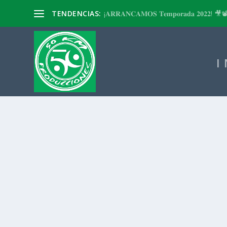
TENDENCIAS:
¡𝐀𝐑𝐑𝐀𝐍𝐂𝐀𝐌𝐎𝐒 𝐓𝐞𝐦𝐩𝐨𝐫𝐚𝐝𝐚 𝟐𝟎𝟐𝟐! 🎥
I