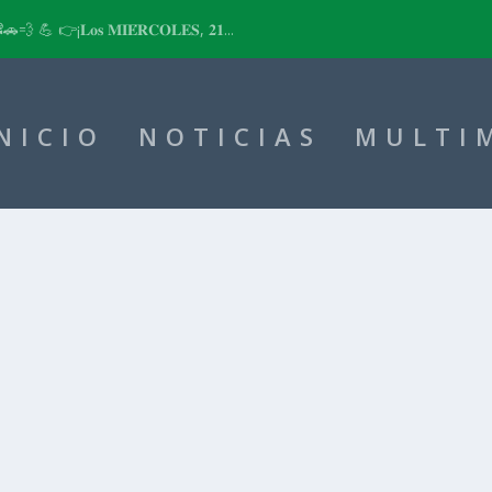
📽🚗💨 💪 👉¡𝐋𝐨𝐬 𝐌𝐈𝐄́𝐑𝐂𝐎𝐋𝐄𝐒, 𝟐𝟏...
NICIO
NOTICIAS
MULTI