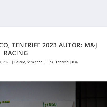
CO, TENERIFE 2023 AUTOR: M&J
RACING
0, 2023
|
Galería
,
Seminario RFEdA
,
Tenerife
|
0