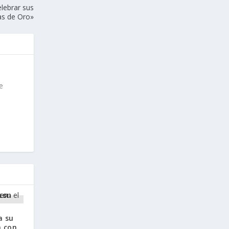
lebrar sus
s de Oro»
e
a su
a con