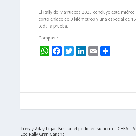
El Rally de Marruecos 2023 concluye este miércol
corto enlace de 3 kilómetros y una especial de 1
toda la prueba.
Compartir
W
F
T
Li
E
C
h
ac
w
n
m
o
at
e
itt
k
ai
m
s
b
er
e
l
p
A
o
dI
ar
p
o
n
ti
p
k
r
Tony y Aday Lujan Buscan el podio en su tierra – CEEA – V
Eco Rally Gran Canaria