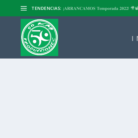
TENDENCIAS:
¡𝐀𝐑𝐑𝐀𝐍𝐂𝐀𝐌𝐎𝐒 𝐓𝐞𝐦𝐩𝐨𝐫𝐚𝐝𝐚 𝟐𝟎𝟐𝟐! 🎥
I