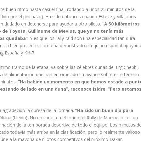
e buen ritmo hasta casi el final, rodando a unos 25 minutos de la
dido por el pinchazo). Ha sido entonces cuando Esteve y Villalobos
han dudado en detenerse para ayudar a otro piloto.
“A 50 kilómetros
 de Toyota, Guillaume de Mevius, que ya no tenía más
nos quedaba”
. Y es que los rally-raid son una especialidad tan dura
pre está bien presente, como ha demostrado el equipo español apoyad
g España y KH-7.
último tramo de la etapa, ya sobre las célebres dunas del Erg Chebbi,
tes de alimentación que han entorpecido su avance sobre este terreno
 minutos.
“Ha habido un momento en que hemos estado a punt
 estando de lado en una duna”, reconoce Isidre. “Pero estamo
 agradecido la dureza de la jornada.
“Ha sido un buen día para
Oliana (Lleida). No en vano, en el fondo, el Rally de Marruecos es un
lminación de la temporada deportiva de todo el equipo. Los minutos d
ado todavía más arriba en la clasificación, pero lo realmente valioso
eúne a la mayoría de pilotos competitvos del próximo Dakar.