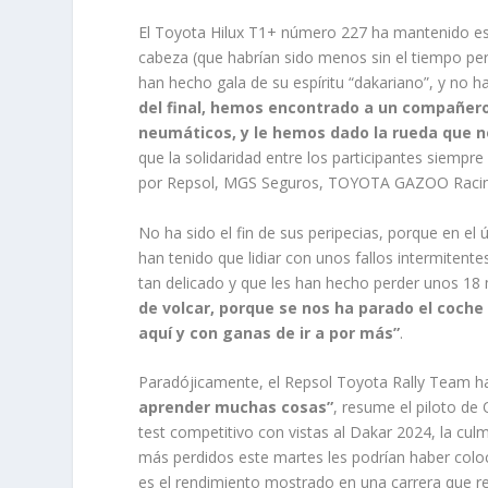
El Toyota Hilux T1+ número 227 ha mantenido est
cabeza (que habrían sido menos sin el tiempo per
han hecho gala de su espíritu “dakariano”, y no 
del final, hemos encontrado a un compañero
neumáticos, y le hemos dado la rueda que 
que la solidaridad entre los participantes siem
por Repsol, MGS Seguros, TOYOTA GAZOO Racin
No ha sido el fin de sus peripecias, porque en el 
han tenido que lidiar con unos fallos intermiten
tan delicado y que les han hecho perder unos 18
de volcar, porque se nos ha parado el coche
aquí y con ganas de ir a por más”
.
Paradójicamente, el Repsol Toyota Rally Team ha
aprender muchas cosas”
, resume el piloto de 
test competitivo con vistas al Dakar 2024, la cu
más perdidos este martes les podrían haber coloc
es el rendimiento mostrado en una carrera que r