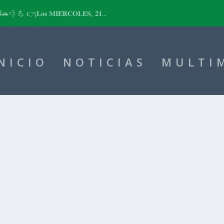
📽🚗💨 💪 👉¡𝐋𝐨𝐬 𝐌𝐈𝐄́𝐑𝐂𝐎𝐋𝐄𝐒, 𝟐𝟏...
NICIO
NOTICIAS
MULTI