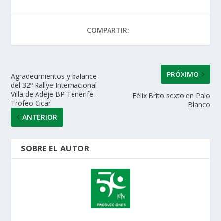
s
b
er
e
l
p
A
o
dI
ar
COMPARTIR:
p
o
n
ti
p
k
r
PRÓXIMO
Agradecimientos y balance
del 32º Rallye Internacional
Villa de Adeje BP Tenerife-
Félix Brito sexto en Palo
Trofeo Cicar
Blanco
ANTERIOR
SOBRE EL AUTOR