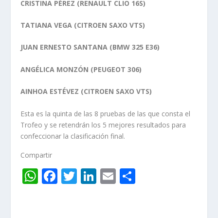
CRISTINA PÉREZ (RENAULT CLIO 16S)
TATIANA VEGA (CITROEN SAXO VTS)
JUAN ERNESTO SANTANA (BMW 325 E36)
ANGÉLICA MONZÓN (PEUGEOT 306)
AINHOA ESTÉVEZ (CITROEN SAXO VTS)
Esta es la quinta de las 8 pruebas de las que consta el
Trofeo y se retendrán los 5 mejores resultados para
confeccionar la clasificación final.
Compartir
W
F
T
Li
E
C
h
ac
w
n
m
o
at
e
itt
k
ai
m