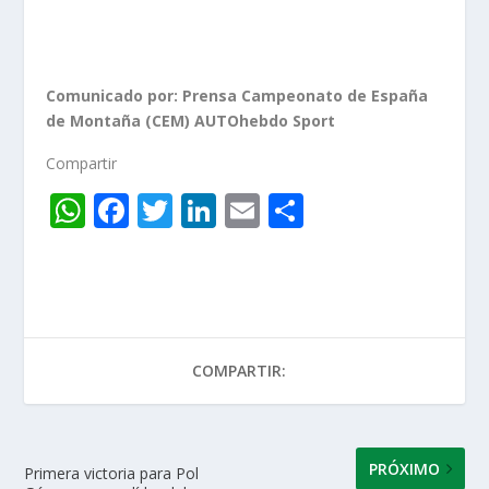
Comunicado por: Prensa Campeonato de España
de Montaña (CEM) AUTOhebdo Sport
Compartir
W
F
T
Li
E
C
h
ac
w
n
m
o
at
e
itt
k
ai
m
s
b
er
e
l
p
A
o
dI
ar
COMPARTIR:
p
o
n
ti
p
k
r
PRÓXIMO
Primera victoria para Pol