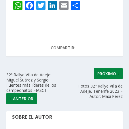
W
F
T
Li
E
C
h
ac
w
n
m
o
at
e
itt
k
ai
m
s
b
er
e
l
p
A
o
dI
ar
COMPARTIR:
p
o
n
ti
p
k
r
PRÓXIMO
32º Rallye Villa de Adeje:
Miguel Suárez y Sergio
Fuentes más líderes de los
Fotos 32º Rallye Villa de
campeonatos FIASCT
Adeje, Tenerife 2023 –
Autor: Maxi Pérez
ANTERIOR
SOBRE EL AUTOR