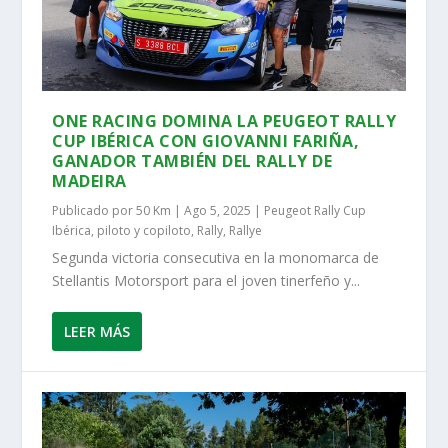
ONE RACING DOMINA LA PEUGEOT RALLY
CUP IBÉRICA CON GIOVANNI FARIÑA,
GANADOR TAMBIÉN DEL RALLY DE
MADEIRA
Publicado por
50 Km
|
Ago 5, 2025
|
Peugeot Rally Cup
Ibérica
,
piloto y copiloto
,
Rally
,
Rallye
Segunda victoria consecutiva en la monomarca de
Stellantis Motorsport para el joven tinerfeño y...
LEER MÁS