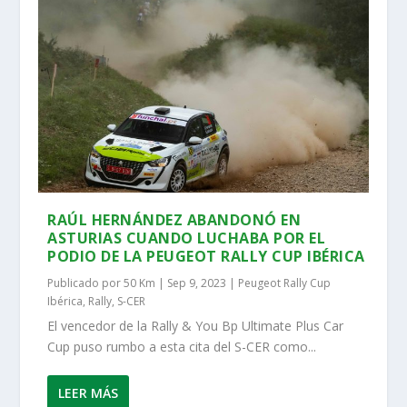
RAÚL HERNÁNDEZ ABANDONÓ EN
ASTURIAS CUANDO LUCHABA POR EL
PODIO DE LA PEUGEOT RALLY CUP IBÉRICA
Publicado por
50 Km
|
Sep 9, 2023
|
Peugeot Rally Cup
Ibérica
,
Rally
,
S-CER
El vencedor de la Rally & You Bp Ultimate Plus Car
Cup puso rumbo a esta cita del S-CER como...
LEER MÁS