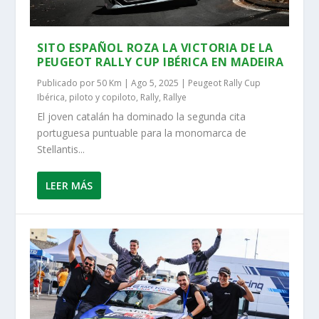
SITO ESPAÑOL ROZA LA VICTORIA DE LA
PEUGEOT RALLY CUP IBÉRICA EN MADEIRA
Publicado por
50 Km
|
Ago 5, 2025
|
Peugeot Rally Cup
Ibérica
,
piloto y copiloto
,
Rally
,
Rallye
El joven catalán ha dominado la segunda cita
portuguesa puntuable para la monomarca de
Stellantis...
LEER MÁS